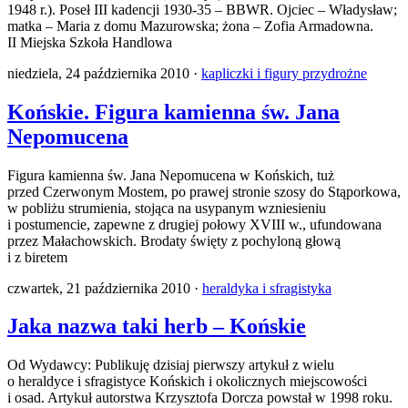
1948 r.). Poseł III kadencji 1930-35 – BBWR. Ojciec – Władysław;
matka – Maria z domu Mazurowska; żona – Zofia Armadowna.
II Miejska Szkoła Handlowa
niedziela, 24 października 2010 ·
kapliczki i figury przydrożne
Końskie. Figura kamienna św. Jana
Nepomucena
Figura kamienna św. Jana Nepomucena w Końskich, tuż
przed Czerwonym Mostem, po prawej stronie szosy do Stąporkowa,
w pobliżu strumienia, stojąca na usypanym wzniesieniu
i postumencie, zapewne z drugiej połowy XVIII w., ufundowana
przez Małachowskich. Brodaty święty z pochyloną głową
i z biretem
czwartek, 21 października 2010 ·
heraldyka i sfragistyka
Jaka nazwa taki herb – Końskie
Od Wydawcy: Publikuję dzisiaj pierwszy artykuł z wielu
o heraldyce i sfragistyce Końskich i okolicznych miejscowości
i osad. Artykuł autorstwa Krzysztofa Dorcza powstał w 1998 roku.