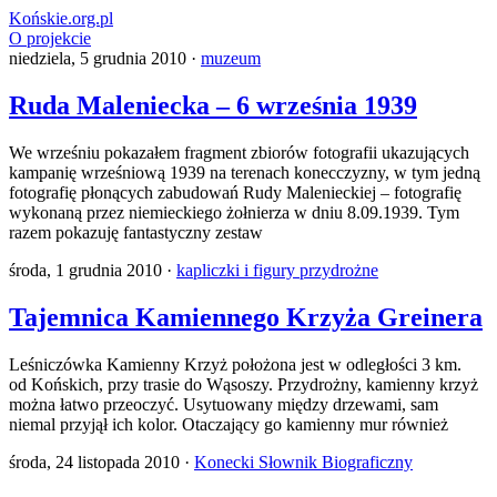
Końskie.org.pl
O projekcie
niedziela, 5 grudnia 2010 ·
muzeum
Ruda Maleniecka – 6 września 1939
We wrześniu pokazałem fragment zbiorów fotografii ukazujących
kampanię wrześniową 1939 na terenach konecczyzny, w tym jedną
fotografię płonących zabudowań Rudy Malenieckiej – fotografię
wykonaną przez niemieckiego żołnierza w dniu 8.09.1939. Tym
razem pokazuję fantastyczny zestaw
środa, 1 grudnia 2010 ·
kapliczki i figury przydrożne
Tajemnica Kamiennego Krzyża Greinera
Leśniczówka Kamienny Krzyż położona jest w odległości 3 km.
od Końskich, przy trasie do Wąsoszy. Przydrożny, kamienny krzyż
można łatwo przeoczyć. Usytuowany między drzewami, sam
niemal przyjął ich kolor. Otaczający go kamienny mur również
środa, 24 listopada 2010 ·
Konecki Słownik Biograficzny