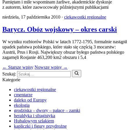
Pamiętam i mile wspominam żarliwe, akademickie dyskusje
z autorem, które zaowocowały późniejszymi publikacjami
niedziela, 17 października 2010 ·
ciekawostki regionalne
Barycz. Obóz wojskowy – okres carski
W wyniku rozbiorów Polski w latach 1772-1795, formalnie nastąpił
upadek państwa polskiego, które stało się częścią 3 mocarstw:
Austrii, Prus i Rosji. Największy obszar byłego państwa polskiego
zagarnęli Rosjanie 463,200 km2 obszaru i 5,4
← Starsze wpisy
Nowsze wpisy →
Szukaj:
Kategorie
ciekawostki regionalne
cmentarze
daleko od Europy
ekologia
grodziska – dwory – pałace – zamki
heraldyka i sfragistyka
Hubalowym szlakiem
kapliczki i figury przydrożne