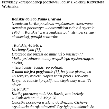
Przykłady korespondencji pocztowej i opisy z kolekcji
Krzysztofa
Woźniaka
.
Końskie do São Paulo Brazylia
Niemiecka kartka pocztowa współkursor, skasowana
stemplem pocztowym – datownikiem z dnia 5 stycznia
1940: „Konskie” z wyróżnikiem „a”, stempel cenzury
niemieckiej, parafki cenzorów.
„Końskie, 4/I 940 r.
Kochany Synu [?],
Dlaczego nie piszesz do mnie już 5 miesięcy??
Matka jest zdrowa, mamy wszystkiego wystarczająco:
chleba,
mięsa i cukier [cukier po polsku].
Z nami nie jest przyjemnie
[?], bo ty nie piszesz, co
wy wszyscy robicie. Napisz zaraz przez Czerwony
Krzyż: co robicie i przyślij nam ciepłe buty wasz [?]
ojciec
Sz. Rinski”
Kartkę pocztową nadał Sz. Rinski, zamieszkały
w Końskich na ul. 3 Maja 28.
Całostka pocztowa wysłana do Brazylii. Ciekawe
czy dotarła do rąk adresata? Czy żyją potomkowie Sz.