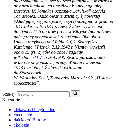
gdyż składało się z trzech części położonych w różnych
obszarach miasta, co umożliwiało (przynajmniej
teoretycznie) kontakt z pozostałą „aryjską” częścią
Tomaszowa. Odizolowanie dzielnicy żydowskiej
(składającej się już z jednej części) nastąpiło w grudniu
1941 roku” …W 1941 r. część Żydów wywieziono
do niemieckich obozów pracy w Bliżynie (początkowo
obóz pracy przymusowej, a następnie filia obozu
koncentracyjnego na Majdanku) k. Skarżyska-
Kamiennej i Pionek. 2.12.1942 r. Niemcy wywieźli
około 15 tys. Żydów do obozu zagłady
w Treblince
[1.7]
. Około 900 Żydów pozostawiono
w obozie przymusowej pracy. W maju i wrześniu
1943 r. ostatnich Żydów deportowano
do Starachowic…”.
W: Wirtualny Sztetl, Tomaszów Mazowiecki: „Historia
społeczności”.
Szukaj:
Kategorie
ciekawostki regionalne
cmentarze
daleko od Europy
ekologia