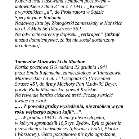
Koperta listu skasowana stemplem pocztowym –
datownikiem z dnia 31 m-c ? 1941 : „Konskie”
z wyróżnikiem „d”, do Prokuratora w Sądzie
Specjalnym w Radomiu.
Nadawcą listu był Złotogórski zamieszkały w Końskich
na ul. 3 Maja 56 [Maistrasse 56.]
Na odwrocie odręczny dopisek: „verkrapen” [
utknął
–
można domniemywać, że list nie został dostarczony
do adresata].
Tomaszów Mazowiecki do Machor
Kartka pocztowa GG nadana 22 grudnia 1941
przez Emila Rufenacha, zamieszkałego w Tomaszowie
Mazowieckim na ul. 11 Listopada 45 [November
Strasse 45], do firmy Machory Pan [Ludwik] Beyer,
poczta Ruda Maleniecka, powiat Końskie.
Na rewersie bardzo ciekawa treść. Proszę zwrócić
uwagę na zwrot:
„… Z powodu groźby wysiedlenia, nie zrobiłem w tym
roku większego zapasu kafli*…”.
„…W grudniu 1940 r. Niemcy utworzyli getto,
w którym zgromadzili 16,5 tys. Żydów. Byli to głównie
przesiedleńcy i uciekinierzy (głównie z Łodzi, Płocka
i Warszawy). Getto początkowo nie było ogrodzone,