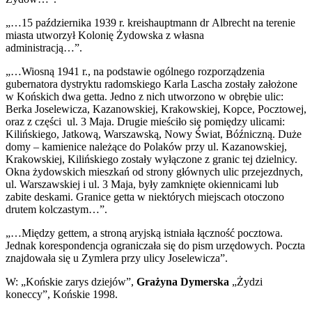
„…15 października 1939 r. kreishauptmann dr Albrecht na terenie
miasta utworzył Kolonię Żydowska z własna
administracją…”.
„…Wiosną 1941 r., na podstawie ogólnego rozporządzenia
gubernatora dystryktu radomskiego Karla Lascha zostały założone
w Końskich dwa getta. Jedno z nich utworzono w obrębie ulic:
Berka Joselewicza, Kazanowskiej, Krakowskiej, Kopce, Pocztowej,
oraz z części ul. 3 Maja. Drugie mieściło się pomiędzy ulicami:
Kilińskiego, Jatkową, Warszawską, Nowy Świat, Bóźniczną. Duże
domy – kamienice należące do Polaków przy ul. Kazanowskiej,
Krakowskiej, Kilińskiego zostały wyłączone z granic tej dzielnicy.
Okna żydowskich mieszkań od strony głównych ulic przejezdnych,
ul. Warszawskiej i ul. 3 Maja, były zamknięte okiennicami lub
zabite deskami. Granice getta w niektórych miejscach otoczono
drutem kolczastym…”.
„…Między gettem, a stroną aryjską istniała łączność pocztowa.
Jednak korespondencja ograniczała się do pism urzędowych. Poczta
znajdowała się u Zymlera przy ulicy Joselewicza”.
W: „Końskie zarys dziejów”,
Grażyna Dymerska
„Żydzi
koneccy”, Końskie 1998.