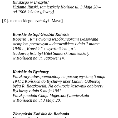
Rinskiego w Brazylii?
[Szlama Rinski, zamieszkały Końskie ul. 3 Maja 28 –
od 1906 lokator główny]
[Z j. niemieckiego przełożyła Mavo]
Końskie do Sąd Grodzki Końskie
Koperta „R” z dwoma współkursorami skasowana
stemplem pocztowym – datownikiem z dnia ? marca
1940 : „Konskie” z wyróżnikiem „a”.
Nadawcą listu był Hilel Samorski zamieszkały
w Końskich na ul. Jatkowej 14.
Końskie do Bychawy
Paczkowy adres pomocniczy na paczkę wysłaną 5 maja
1941 z Końskich do Bychawy uber Lublin. Odbiorcą
był/a R. Raczkowski. Na odwrocie kasownik odbiorczy
Bychawy z dnia 9 maja 1941.
Paczkę nadała Chaja Majersdorf zamieszkała
w Końskich na ul 3 Maja 20.
Złotogórski Końskie do Radomia