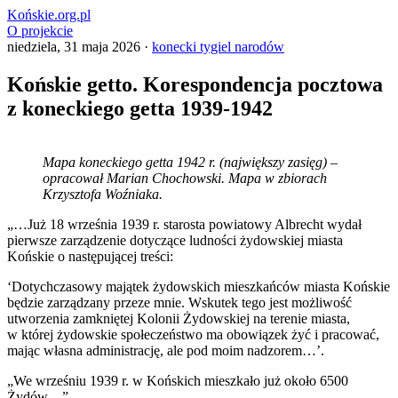
Końskie.org.pl
O projekcie
niedziela, 31 maja 2026 ·
konecki tygiel narodów
Końskie getto. Korespondencja pocztowa
z koneckiego getta 1939-1942
Mapa koneckiego getta 1942 r. (największy zasięg) –
opracował Marian Chochowski. Mapa w zbiorach
Krzysztofa Woźniaka.
„…Już 18 września 1939 r. starosta powiatowy Albrecht wydał
pierwsze zarządzenie dotyczące ludności żydowskiej miasta
Końskie o następującej treści:
‘Dotychczasowy majątek żydowskich mieszkańców miasta Końskie
będzie zarządzany przeze mnie. Wskutek tego jest możliwość
utworzenia zamkniętej Kolonii Żydowskiej na terenie miasta,
w której żydowskie społeczeństwo ma obowiązek żyć i pracować,
mając własna administrację, ale pod moim nadzorem…’.
„We wrześniu 1939 r. w Końskich mieszkało już około 6500
Żydów…”.