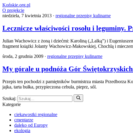
Końskie.org.pl
O projekcie
niedziela, 7 kwietnia 2013 ·
regionalne przepisy kulinarne
Lecznicze właściwości rosołu i leguminy. 
Julian Wachowicz z żoną i dziećmi: Karoliną („Lalką”) i Eugeniusz
fragment książki Jolanty Wachowicz-Makowskiej, Chochlą i mieczem
środa, 2 grudnia 2009 ·
regionalne przepisy kulinarne
My górale u podnóża Gór Świętokrzyskich
Przepis ten pochodzi z pamiętników burmistrza miasta Przedborza Kon
jajka, tarta bułka, przypieczona cebula, pieprz, sól.
Szukaj:
Kategorie
ciekawostki regionalne
cmentarze
daleko od Europy
ekologia