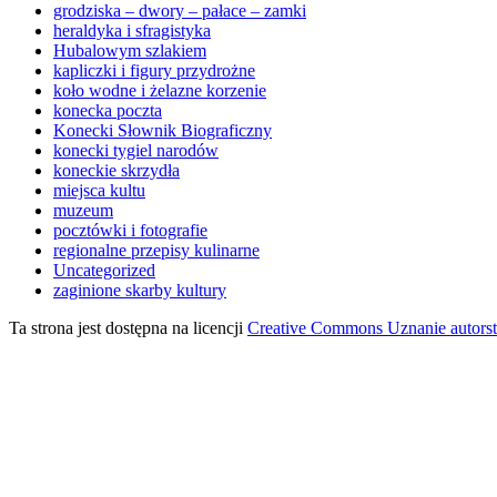
grodziska – dwory – pałace – zamki
heraldyka i sfragistyka
Hubalowym szlakiem
kapliczki i figury przydrożne
koło wodne i żelazne korzenie
konecka poczta
Konecki Słownik Biograficzny
konecki tygiel narodów
koneckie skrzydła
miejsca kultu
muzeum
pocztówki i fotografie
regionalne przepisy kulinarne
Uncategorized
zaginione skarby kultury
Ta strona jest dostępna na licencji
Creative Commons Uznanie autors