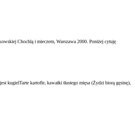
akowskiej Chochlą i mieczem, Warszawa 2000. Poniżej cytuję
 kugielTarte kartofle, kawałki tłustego mięsa (Żydzi biorą gęsinę),