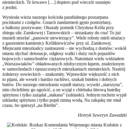
niemieckich. Te krwawe […] dopiero pod wieczór usunięto
z jezdni.
Wyniosła wieża naszego kościoła parafialnego poszarpana
pociskami z czołgów. Gmach żandarmerii gęsto postrzelany,
a balkony pozrywane. Okazały pomnik Chrystusa Króla przy
zbiegu ulic Zamkowej i Tarnowskich – strzaskany do cna! To już
musieli strzelać „panowie niewierzący”. Wiele roboty mieli strażacy
z gaszeniem kamienicy Królikiewiczów przy ul. Zamkowej.
Miejscami mieszkańcy zastraszeni – nie wychodzą z domów; wokół
miasta słychać detonacje, odgłosy walki i duży ruch pojazdów
bojowych i samochodów ciężarowych. Natomiast wielu widziałem
„Warszawiaków” obładowanych zdobycznym łupem, znalezionym
w samochodach i opuszczonych mieszkaniach niemieckich. Nastrój
żołnierzy sowieckich – znakomity. Wprawdzie większość z nich
to pijani, ale weseli i bardzo ruchliwi, szukali bimbru i dobrych
butów. Do naszego mieszkania wpadł starszy, wysoki „starszyna”,
nim chcieliśmy go ugościć, a on wyjął z chlebaka litrową butelkę
spirytusu i tylko zażądał „stakana” (szklanki). Jednym ruchem wypił
szklankę spirytusu i tylko popił zimną wodą. Na zakąskę nie miał
czasu, bo spieszył „na Bierlin”.
Henryk Seweryn Zawadzki