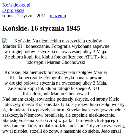
Końskie.org.pl
O projekcie
sobota, 1 stycznia 2011 ·
muzeum
Końskie. 16 stycznia 1945
Końskie. Na niemieckim niszczycielu czołgów Marder
III – konecczanie. Fotografia wykonana zapewne
w drugiej połowie stycznia na ówczesnej ulicy 3 Maja.
Ze zbioru kopii fot. klubu fotograficznego ATUT –
fot. udostępnił Marian Chochowski
Nad ranem czołgi sowieckie podeszły skrycie, od strony Kielc
i otoczyły miasto Końskie. Jak tylko się rozwidniło czołgi wdarły
się do miasta i rozpoczęły szturm. Strzelanina z czołgów zupełnie
zaskoczyła Niemców, bronili się, ale zupełnie nieskutecznie.
Starostę Füsleina zastał czołg w parku Tarnowskich stojącego
przed autem, którym miał z rodziną uciekać. Gdy zobaczył czołg,
wyjął pistolet, strzelił do żony, a następnie do siebie. Jego strzał