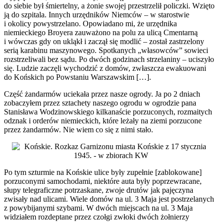
do siebie był śmiertelny, a żonie swojej przestrzelił policzki. Wzięto
ją do szpitala. Innych urzędników Niemców – w starostwie
i okolicy powystrzelano. Opowiadano mi, że urzędnika
niemieckiego Broyera zauważono na polu za ulicą Cmentarną
i wówczas gdy on ukląkł i zaczął się modlić – został zastrzelony
serią karabinu maszynowego. Spotkanych „własowców” sowieci
rozstrzeliwali bez sądu. Po dwóch godzinach strzelaniny – uciszyło
się. Ludzie zaczęli wychodzić z domów, zwłaszcza ewakuowani
do Końskich po Powstaniu Warszawskim […].
Część żandarmów uciekała przez nasze ogrody. Ja po 2 dniach
zobaczyłem przez sztachety naszego ogrodu w ogrodzie pana
Stanisława Wodzinowskiego kilkanaście porzuconych, rozmaitych
odznak i orderów niemieckich, które leżały na ziemi porzucone
przez żandarmów. Nie wiem co się z nimi stało.
Po tym szturmie na Końskie ulice były zupełnie [zablokowane]
porzuconymi samochodami, niektóre auta były poprzewracane,
słupy telegraficzne potrzaskane, zwoje drutów jak pajęczyna
zwisały nad ulicami. Wiele domów na ul. 3 Maja jest postrzelanych
z powybijanymi szybami. W dwóch miejscach na ul. 3 Maja
widziałem rozdeptane przez czołgi zwłoki dwóch żołnierzy