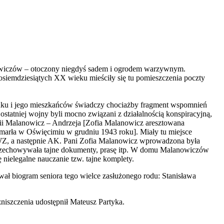
wiczów – otoczony niegdyś sadem i ogrodem warzywnym.
osiemdziesiątych XX wieku mieściły się tu pomieszczenia poczty
ynku i jego mieszkańców świadczy chociażby fragment wspomnień
tatniej wojny byli mocno związani z działalnością konspiracyjną,
ii Malanowicz – Andrzeja [Zofia Malanowicz aresztowana
marła w Oświęcimiu w grudniu 1943 roku]. Miały tu miejsce
Z, a następnie AK. Pani Zofia Malanowicz wprowadzona była
rzechowywała tajne dokumenty, prasę itp. W domu Malanowiczów
 nielegalne nauczanie tzw. tajne komplety.
wał biogram seniora tego wielce zasłużonego rodu: Stanisława
zniszczenia udostępnił Mateusz Partyka.