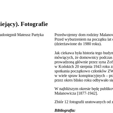
iejący). Fotografie
Przedwojenny dom rodziny Malano
Przed wyburzeniem na początku lat 
(dzierżawione do 1980 roku).
Jak ciekawa była historia tego bud
mówiących, że domownicy podczas os
prowadzoną głównie przez syna Zof
w Końskich 20 sierpnia 1943 roku z
spotkania początkowo członków ZW
w wiele spraw konspiracyjnych – p
przez okres blisko roku odbywało się
W najbliższym okresie będę publiko
Malanowicza [1877-1942].
Zbiór 12 fotografii uratowanych od 
Bibliografia: