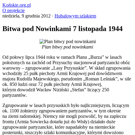
Końskie.org.pl
O projekcie
niedziela, 9 grudnia 2012 ·
Hubalowym szlakiem
Bitwa pod Nowinkami 7 listopada 1944
Plan bitwy pod nowinkami
Od połowy lipca 1944 roku w ramach Planu „Burza” w lasach
położonych na zachód od Przysuchy stacjonował partyzancki obóz
warowny – zgrupowanie „Lasy Przysuskie”. W skład zgrupowania
wchodziły 25 pułk piechoty Armii Krajowej pod dowództwem
majora Rudolfa Majewskiego, pseudonim „Roman Leśniak”, w sile
ok. 850 ludzi oraz 72 pułk piechoty Armii Krajowej,
którym dowodził Wacław Niziński „Stefan” liczący 250
partyzantów.
Zgrupowanie w lasach przysuskich było najliczniejszym, liczącym
ok. 1100 żołnierzy zgrupowaniem partyzantów, w tym okresie
na ziemi radomskiej. Niemcy nie mogli pozwolić, by na zapleczu
frontu (Armia Sowiecka dotarła już do Wisły) działało duże
zgrupowanie partyzanckie, które napadałoby na niemieckie
posterunki, niszczyło szlaki komunikacyjne, którymi dowożono