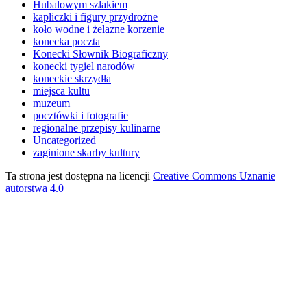
Hubalowym szlakiem
kapliczki i figury przydrożne
koło wodne i żelazne korzenie
konecka poczta
Konecki Słownik Biograficzny
konecki tygiel narodów
koneckie skrzydła
miejsca kultu
muzeum
pocztówki i fotografie
regionalne przepisy kulinarne
Uncategorized
zaginione skarby kultury
Ta strona jest dostępna na licencji
Creative Commons Uznanie
autorstwa 4.0