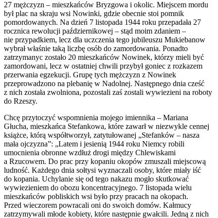
27 mężczyzn – mieszkańców Bryzgowa i okolic. Miejscem mordu
był plac na skraju wsi Nowinki, gdzie obecnie stoi pomnik
pomordowanych. Na dzień 7 listopada 1944 roku przepadała 27
rocznica rewolucji październikowej – stąd moim zdaniem –
nie przypadkiem, lecz dla uczczenia tego jubileuszu Mukiebanow
wybrał właśnie taką liczbę osób do zamordowania. Ponadto
zatrzymanyc zostało 20 mieszkańców Nowinek, którzy mieli być
zamordowani, lecz w ostatniej chwili przybył goniec z rozkazem
przerwania egzekucji. Grupę tych mężczyzn z Nowinek
przeprowadzono na plebanię w Nadolnej. Następnego dnia cześć
z nich została zwolniona, pozostali zaś zostali wywiezieni na roboty
do Rzeszy.
Chcę przytoczyć wspomnienia mojego imiennika – Mariana
Głucha, mieszkańca Stefankowa, które zawarł w niezwykle cennej
książce, którą współtworzył, zatytułowanej „Stefanków – nasza
mała ojczyzna”: „Latem i jesienią 1944 roku Niemcy robili
umocnienia obronne wzdłuż drogi między Chlewiskami
a Rzucowem. Do prac przy kopaniu okopów zmuszali miejscową
ludność. Każdego dnia sołtysi wyznaczali osoby, które miały iść
do kopania. Uchylanie się od tego nakazu mogło skutkować
wywiezieniem do obozu koncentracyjnego. 7 listopada wielu
mieszkańców pobliskich wsi było przy pracach na okopach.
Przed wieczorem powracali oni do swoich domów. Kałmucy
zatrzymywali młode kobiety, które następnie gwałcili. Jedną z nich