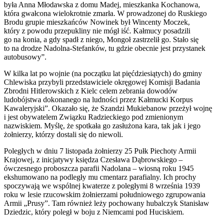
była Anna Młodawska z domu Madej, mieszkanka Kochanowa,
która gwałcona wielokrotnie zmarła. W prowadzonej do Ruskiego
Brodu grupie mieszkańców Nowinek był Wincenty Moczek,
który z powodu przepukliny nie mógł iść. Kałmucy posadzili
go na konia, a gdy spadł z niego, Mongoł zastrzelił go. Stało się
to na drodze Nadolna-Stefanków, tu gdzie obecnie jest przystanek
autobusowy”.
W kilka lat po wojnie (na początku lat pięćdziesiątych) do gminy
Chlewiska przybyli przedstawiciele okręgowej Komisji Badania
Zbrodni Hitlerowskich z Kielc celem zebrania dowodów
ludobójstwa dokonanego na ludności przez Kałmucki Korpus
Kawaleryjski”. Okazało się, że Szandzi Mukiebanow przeżył wojnę
i jest obywatelem Związku Radzieckiego pod zmienionym
nazwiskiem. Myślę, że spotkała go zasłużona kara, tak jak i jego
żołnierzy, którzy dostali się do niewoli.
Poległych w dniu 7 listopada żołnierzy 25 Pułk Piechoty Armii
Krajowej, z inicjatywy księdza Czesława Dąbrowskiego –
ówczesnego proboszcza parafii Nadolana – wiosną roku 1945
ekshumowano na podległy mu cmentarz parafialny. Ich prochy
spoczywają we wspólnej kwaterze z poległymi 8 września 1939
roku w lesie rzucowskim żołnierzami południowego zgrupowania
Armii „Prusy”. Tam również leży pochowany hubalczyk Stanisław
Dziedzic, który poległ w boju z Niemcami pod Huciskiem.