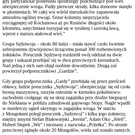
gdy partyzanckie posterunki spostrzegły podchodzące pod wieś
ubezpieczenie wroga. Padły pierwsze strzały, kilka domostw stanęło
w płomieniach. W całej wsi wśród mieszkańców zapanowała
atmosfera ogólnej trwogi. Sznur kolumny nieprzyjaciela
rozciągniętej od Kochanowa aż po Rusinów długości około
kilometra, natychmiast rozsypał się w tyralierę i szeroką ławą,
wprost z marszu atakował wieś.”
Grupa Sędziwoja – około 80 ludzi – miała stawić czoło świetnie
uzbrojonemu dywizjonowi liczącemu ponad 300 rozbestwionych
żołdaków. Porucznik Sędziwoj rozdzielił swój oddział na dwie
grupy i nakazał przebijać się w dwu przeciwnych kierunkach.
Nad jedną z nich sam objął osobiste dowodzenie. Drugą zaś
powierzył podporucznikowi „Gardzie”.
Gdy grupa podporucznika „Gardy” przebijała się przez pierścień
obławy, ludzie porucznika „Sędziwoja”, ubezpieczając się od czoła
bronią maszynową, ruszyła ostrożnie w kierunku południowo-
zachodnim czołgając się na skraj zagajnika przy drodze biegnącej
do Niekłania w pobliżu zabudowań gajowego Stopy. Nagle wpadli
w morderczy ogień ukrytego w zagajniku wroga. W starciu
z Mongołami poległ porucznik „Sędziwoj” i kilku jego żołnierzy,
między innymi Stefan Białowiejski „Jeremi”, Adam Oko „Jeleń”,
Hubert Słupek „Wir” i nieznany z nazwiska „Pchełka”. Po stronie
przeciwnej zginęło około 20 Mongołów, wielu zaś zostało rannych.