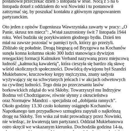
postanowił przeczekać dzień 5 listopada w lesie. Nocą z 5 na 6
listopada dotarł z oddziałem do wsi Nowinki i tu postanowił
zatrzymać się, by poszukać kontaktu z głównym zgrupowaniem
partyzanckim.
Oto jeden z opisów Eugeniusza Wawrzyniaka zawarty w pracy: „O
Panie, skrusz ten miecz”: „Wstał zaszroniony świt 7 listopada 1944
roku. Wieś budziła się porykiwaniem głodnego bydła. Dzień ten
miał na zawsze pozostać w pamięci tych, którzy go przeżyli.
Zbliżało się południe. Drogą biegnącą od Bryzgowa na Kochanów
sunęła konna kolumna około 300 ludzi stanowiąca dywizjon
renegackiej formacji Kalmuken Verband nazywaną przez miejscową
ludność „kałmucką kawalerią”, która cieszyła się bardzo złą sławę
wśród okolicznych społeczności. Dowódcą dywizjonu był Szandzi
Mukiebanow, kruczowłosy krępy mężczyzna, znany sadysta
wyżywający się na schwytanych jeńcach i w akcjach odwetowych
na cywilnej ludności. Tego dnia po przeczesaniu lasów
borkowickich zdążał do wsi Skłoby. Towarzyszył mu Indrzyjew
Bodma vel Chodrzigarow, równie słynny z okrucieństwa
oraz Normajew Mandrzi – specjalista od „dobijania rannych”.
Około godziny 13.30 czoło kolumny osiągnęło Kochanów.
Napotkanego tam przypadkowo szmuglera zapytali o najkrótszą
drogę na Skłoby. Ten wska zał trakt prowadzący przez Nowinki,
nie wiedząc, że kwaterują tam partyzanci. Oddział Mukiebanowa
ostro skręcił we wskazanym kierunku. Dochodziła godzina 14-ta,