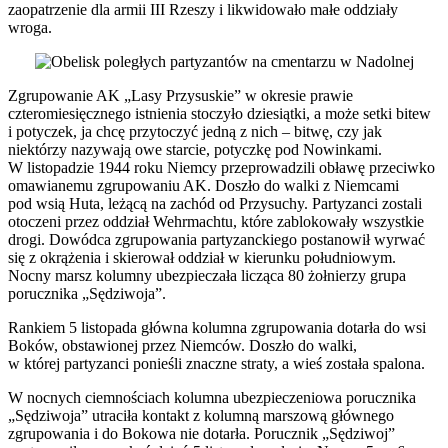
zaopatrzenie dla armii III Rzeszy i likwidowało małe oddziały
wroga.
Zgrupowanie AK „Lasy Przysuskie” w okresie prawie
czteromiesięcznego istnienia stoczyło dziesiątki, a może setki bitew
i potyczek, ja chcę przytoczyć jedną z nich – bitwę, czy jak
niektórzy nazywają owe starcie, potyczkę pod Nowinkami.
W listopadzie 1944 roku Niemcy przeprowadzili obławę przeciwko
omawianemu zgrupowaniu AK. Doszło do walki z Niemcami
pod wsią Huta, leżącą na zachód od Przysuchy. Partyzanci zostali
otoczeni przez oddział Wehrmachtu, które zablokowały wszystkie
drogi. Dowódca zgrupowania partyzanckiego postanowił wyrwać
się z okrążenia i skierował oddział w kierunku południowym.
Nocny marsz kolumny ubezpieczała licząca 80 żołnierzy grupa
porucznika „Sędziwoja”.
Rankiem 5 listopada główna kolumna zgrupowania dotarła do wsi
Boków, obstawionej przez Niemców. Doszło do walki,
w której partyzanci ponieśli znaczne straty, a wieś została spalona.
W nocnych ciemnościach kolumna ubezpieczeniowa porucznika
„Sędziwoja” utraciła kontakt z kolumną marszową głównego
zgrupowania i do Bokowa nie dotarła. Porucznik „Sędziwoj”