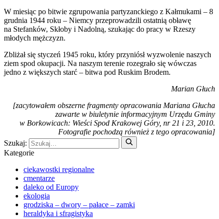
W miesiąc po bitwie zgrupowania partyzanckiego z Kałmukami – 8
grudnia 1944 roku – Niemcy przeprowadzili ostatnią obławę
na Stefanków, Skłoby i Nadolną, szukając do pracy w Rzeszy
młodych mężczyzn.
Zbliżał się styczeń 1945 roku, który przyniósł wyzwolenie naszych
ziem spod okupacji. Na naszym terenie rozegrało się wówczas
jedno z większych starć – bitwa pod Ruskim Brodem.
Marian Głuch
[zacytowałem obszerne fragmenty opracowania Mariana Głucha
zawarte w biuletynie informacyjnym Urzędu Gminy
w Borkowicach: Wieści Spod Krakowej Góry, nr 21 i 23, 2010.
Fotografie pochodzą również z tego opracowania]
Szukaj:
Kategorie
ciekawostki regionalne
cmentarze
daleko od Europy
ekologia
grodziska – dwory – pałace – zamki
heraldyka i sfragistyka