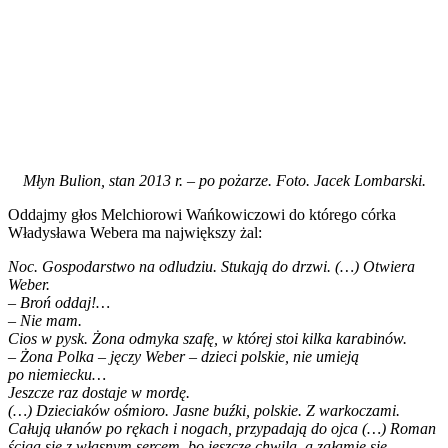
Młyn Bulion, stan 2013 r. – po pożarze. Foto. Jacek Lombarski.
Oddajmy głos Melchiorowi Wańkowiczowi do którego córka
Władysława Webera ma największy żal:
Noc. Gospodarstwo na odludziu. Stukają do drzwi. (…) Otwiera
Weber.
– Broń oddaj!…
– Nie mam.
Cios w pysk. Żona odmyka szafę, w której stoi kilka karabinów.
– Żona Polka – jęczy Weber – dzieci polskie, nie umieją
po niemiecku…
Jeszcze raz dostaje w mordę.
(…) Dzieciaków ośmioro. Jasne buźki, polskie. Z warkoczami.
Całują ułanów po rękach i nogach, przypadają do ojca (…) Roman
ściga się z własnym sercem, bo jeszcze chwila, a załamie się.