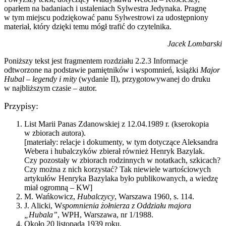
oparłem na badaniach i ustaleniach Sylwestra Jedynaka. Pragnę
w tym miejscu podziękować panu Sylwestrowi za udostępniony
materiał, który dzięki temu mógł trafić do czytelnika.
Jacek Lombarski
Poniższy tekst jest fragmentem rozdziału 2.2.3 Informacje
odtworzone na podstawie pamiętników i wspomnień, książki
Major
Hubal – legendy i mity
(wydanie II), przygotowywanej do druku
w najbliższym czasie – autor.
Przypisy:
List Marii Panas Zdanowskiej z 12.04.1989 r. (kserokopia
w zbiorach autora).
[materiały: relacje i dokumenty, w tym dotyczące Aleksandra
Webera i hubalczyków zbierał również Henryk Bazylak.
Czy pozostały w zbiorach rodzinnych w notatkach, szkicach?
Czy można z nich korzystać? Tak niewiele wartościowych
artykułów Henryka Bazylaka było publikowanych, a wiedzę
miał ogromną – KW]
M. Wańkowicz,
Hubalczycy
, Warszawa 1960, s. 114.
J. Alicki, W
spomnienia żołnierza z Oddziału majora
„Hubala”
, WPH, Warszawa, nr 1/1988.
Około 20 listopada 1939 roku.