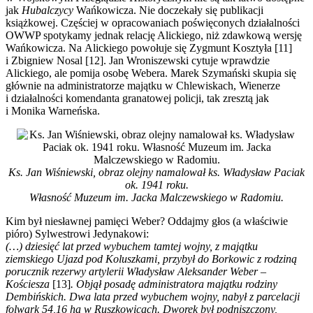
jak
Hubalczycy
Wańkowicza. Nie doczekały się publikacji
książkowej. Częściej w opracowaniach poświęconych działalności
OWWP spotykamy jednak relację Alickiego, niż zdawkową wersję
Wańkowicza. Na Alickiego powołuje się Zygmunt Kosztyła [11]
i Zbigniew Nosal [12]. Jan Wroniszewski cytuje wprawdzie
Alickiego, ale pomija osobę Webera. Marek Szymański skupia się
głównie na administratorze majątku w Chlewiskach, Wienerze
i działalności komendanta granatowej policji, tak zresztą jak
i Monika Warneńska.
Ks. Jan Wiśniewski, obraz olejny namalował ks. Władysław Paciak
ok. 1941 roku.
Własność Muzeum im. Jacka Malczewskiego w Radomiu.
Kim był niesławnej pamięci Weber? Oddajmy głos (a właściwie
pióro) Sylwestrowi Jedynakowi:
(…) dziesięć lat przed wybuchem tamtej wojny, z majątku
ziemskiego Ujazd pod Koluszkami, przybył do Borkowic z rodziną
porucznik rezerwy artylerii Władysław Aleksander Weber –
Kościesza
[13]
. Objął posadę administratora majątku rodziny
Dembińskich. Dwa lata przed wybuchem wojny, nabył z parcelacji
folwark 54,16 ha w Ruszkowicach. Dworek był podniszczony,