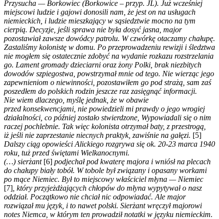
Przysucha — Borkowiec (Borkowice – przyp. JL). Już wcześniej
miejscowi ludzie i gajowi donosili nam, że jest on na usługach
niemieckich, i ludzie mieszkający w sąsiedztwie mocno na tym
cierpią. Decyzje, jeśli sprawa nie była dosyć jasna, major
pozostawiał zawsze dowódcy patrolu. W czwórkę otaczamy chałupę.
Zastaliśmy kolonistę w domu. Po przeprowadzeniu rewizji i śledztwa
nie mogłem się ostatecznie zdobyć na wydanie rozkazu rozstrzelania
go. Lament gromady dzieciarni oraz żony Polki, brak niezbitych
dowodów szpiegostwa, powstrzymał mnie od tego. Nie wierząc jego
zapewnieniom o niewinności, pozostawiłem go pod strażą, sam zaś
poszedłem do polskich rodzin jeszcze raz zasięgnąć informacji.
Nie wiem dlaczego, myślę jednak, że w obawie
przed konsekwencjami, nie powiedzieli mi prawdy o jego wrogiej
działalności, co później zostało stwierdzone, Wypowiadali się o nim
raczej pochlebnie. Tak więc kolonista otrzymał baty, z przestrogą,
iż jeśli nie zaprzestanie niecnych praktyk, zawiśnie na gałęzi.
[5]
Dalszy ciąg opowieści Alickiego rozgrywa się ok. 20-23 marca 1940
roku, tuż przed świętami Wielkanocnymi.
(…) sierżant
[6]
podjechał pod kwaterę majora i wniósł na plecach
do chałupy biały tobół. W tobole był związany i opasany workami
po mące Niemiec. Był to miejscowy właściciel młyna — Niemiec
[7]
, który przyjeżdżających chłopów do młyna wypytywał o nasz
oddział. Początkowo nie chciał nic odpowiadać. Ale major
rozwiązał mu język, i to nawet polski. Sierżant wręczył majorowi
notes Niemca, w którym ten prowadził notatki w języku niemieckim.