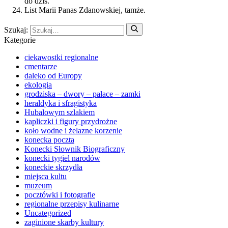
do dziś.
List Marii Panas Zdanowskiej, tamże.
Szukaj:
Kategorie
ciekawostki regionalne
cmentarze
daleko od Europy
ekologia
grodziska – dwory – pałace – zamki
heraldyka i sfragistyka
Hubalowym szlakiem
kapliczki i figury przydrożne
koło wodne i żelazne korzenie
konecka poczta
Konecki Słownik Biograficzny
konecki tygiel narodów
koneckie skrzydła
miejsca kultu
muzeum
pocztówki i fotografie
regionalne przepisy kulinarne
Uncategorized
zaginione skarby kultury