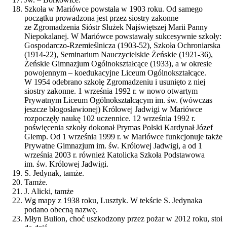
Szkoła w Mariówce powstała w 1903 roku. Od samego
początku prowadzona jest przez siostry zakonne
ze Zgromadzenia Sióstr Służek Najświętszej Marii Panny
Niepokalanej. W Mariówce powstawały sukcesywnie szkoły:
Gospodarczo-Rzemieślnicza (1903-52), Szkoła Ochroniarska
(1914-22), Seminarium Nauczycielskie Żeńskie (1921-36),
Żeńskie Gimnazjum Ogólnokształcące (1933), a w okresie
powojennym – koedukacyjne Liceum Ogólnokształcące.
W 1954 odebrano szkołę Zgromadzeniu i usunięto z niej
siostry zakonne. 1 września 1992 r. w nowo otwartym
Prywatnym Liceum Ogólnokształcącym im. św. (wówczas
jeszcze błogosławionej) Królowej Jadwigi w Mariówce
rozpoczęły naukę 102 uczennice. 12 września 1992 r.
poświęcenia szkoły dokonał Prymas Polski Kardynał Józef
Glemp. Od 1 września 1999 r. w Mariówce funkcjonuje także
Prywatne Gimnazjum im. św. Królowej Jadwigi, a od 1
września 2003 r. również Katolicka Szkoła Podstawowa
im. św. Królowej Jadwigi.
S. Jedynak, tamże.
Tamże.
J. Alicki, tamże
Wg mapy z 1938 roku, Lusztyk. W tekście S. Jedynaka
podano obecną nazwę.
Młyn Bulion, choć uszkodzony przez pożar w 2012 roku, stoi