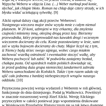
Wypycha Webera w objęcia Lisa. (…) Weber nurknął pod konie,
słychać, jak chlapie błoto. Roman na chlap daje cztery strzały, w ich
błysku widać uciekającą sylwetkę.
[9]
Alicki opisał dalszy ciąg akcji przeciw Weberowi:
Następnego wieczora major znów wysyła mnie z całym niemal
plutonem. W 20 koni, uzbrojeni w trzy erkaemy, dla zmylenia
czujności mkniemy inną, okrężną drogą przez lasy. Bierzemy
przewodnika, który przeprowadził nas kawałek drogi i wczesnym
wieczorem docieramy do celu. Konie pozostawiamy w lesie, sami
zaś w szyku bojowym docieramy do chaty. Major liczył się z tym,
iż Niemcy będą strzec swego szpiega, wobec czego miałem
zachować wszelką ostrożność i ewentualnie stoczyć walkę, aby
Webera pochwycić lub zabić. W podwórku zastajemy bezład,
chałupa pusta. Od sąsiednich rodzin polskich dowiaduje się,
że przed godziną duża grupa niemieckiej żandarmerii zabrała
Webera samochodami do Końskich. Także i tym razem udało się
ujść cało jednemu z bardziej niebezpiecznych wrogów naszego
oddziału.
[10]
Przytoczona powyżej wersja wydarzeń z Weberem w roli głównej,
funkcjonuje do dnia dzisiejszego. Podał ją Wańkowicz. Powtórzył
w znacznie rozszerzonej wersji Józef Alicki. Wersję Alickiego
przytoczyłem w całości ponieważ jego wspomnienia drukowane
w Wojskowym Przeglądzie Historycznym nie są tak łatwo dostępne