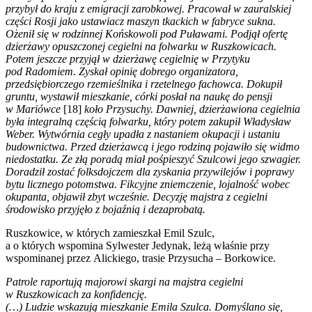
przybył do kraju z emigracji zarobkowej. Pracował w zauralskiej
części Rosji jako ustawiacz maszyn tkackich w fabryce sukna.
Ożenił się w rodzinnej Końskowoli pod Puławami. Podjął ofertę
dzierżawy opuszczonej cegielni na folwarku w Ruszkowicach.
Potem jeszcze przyjął w dzierżawę cegielnię w Przytyku
pod Radomiem. Zyskał opinię dobrego organizatora,
przedsiębiorczego rzemieślnika i rzetelnego fachowca. Dokupił
gruntu, wystawił mieszkanie, córki posłał na naukę do pensji
w Mariówce
[18]
koło Przysuchy. Dawniej, dzierżawiona cegielnia
była integralną częścią folwarku, który potem zakupił Władysław
Weber. Wytwórnia cegły upadła z nastaniem okupacji i ustaniu
budownictwa. Przed dzierżawcą i jego rodziną pojawiło się widmo
niedostatku. Ze złą poradą miał pośpieszyć Szulcowi jego szwagier.
Doradził zostać folksdojczem dla zyskania przywilejów i poprawy
bytu licznego potomstwa. Fikcyjne zniemczenie, lojalność wobec
okupanta, objawił zbyt wcześnie. Decyzję majstra z cegielni
środowisko przyjęło z bojaźnią i dezaprobatą.
Ruszkowice, w których zamieszkał Emil Szulc,
a o których wspomina Sylwester Jedynak, leżą właśnie przy
wspominanej przez Alickiego, trasie Przysucha – Borkowice.
Patrole raportują majorowi skargi na majstra cegielni
w Ruszkowicach za konfidencję.
(…) Ludzie wskazują mieszkanie Emila Szulca. Domyślano się,