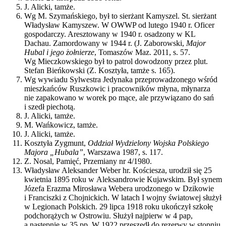
J. Alicki, tamże.
Wg M. Szymańskiego, był to sierżant Kamyszel. St. sierżant
Władysław Kamyszew. W OWWP od lutego 1940 r. Oficer
gospodarczy. Aresztowany w 1940 r. osadzony w KL
Dachau. Zamordowany w 1944 r. (J. Zaborowski,
Major
Hubal i jego żołnierze
, Tomaszów Maz. 2011, s. 57.
Wg Mieczkowskiego był to patrol dowodzony przez plut.
Stefan Bieńkowski (Z. Kosztyła, tamże s. 165).
Wg wywiadu Sylwestra Jedynaka przeprowadzonego wśród
mieszkańców Ruszkowic i pracowników młyna, młynarza
nie zapakowano w worek po mące, ale przywiązano do sań
i szedł piechotą.
J. Alicki, tamże.
M. Wańkowicz, tamże.
J. Alicki, tamże.
Kosztyła Zygmunt,
Oddział Wydzielony Wojska Polskiego
Majora „Hubala”
, Warszawa 1987, s. 117.
Z. Nosal, Pamięć, Przemiany nr 4/1980.
Władysław Aleksander Weber hr. Kościesza, urodził się 25
kwietnia 1895 roku w Aleksandrowie Kujawskim. Był synem
Józefa Erazma Mirosława Webera urodzonego w Dzikowie
i Franciszki z Chojnickich. W latach I wojny światowej służył
w Legionach Polskich. 29 lipca 1918 roku ukończył szkołę
podchorążych w Ostrowiu. Służył najpierw w 4 pap,
a następnie w 35 pp. W 1922 przeszedł do rezerwy w stopniu