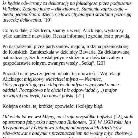
że będzie oćwiczony za deklarację na folksdojcza przez podpisanie
Volkslisty. Zadanie jasne – zlikwidować. Sumienia zaprzeczają –
bieda, jedenaścioro dzieci. Celowo chybionymi strzałami pozorują
ucieczkę delikwenta.
[19]
Co było dalej z Szulcem, znamy z wersji Alickiego, wystarczy
tylko zamienić nazwisko. Reszta informacji zgodna jest z prawdą.
Po nastraszeniu przez partyzantów majora, rodzina przeniosła się
do Końskich. Zamieszkała w dzielnicy Bawaria. Za deklarowaną
naturalizację, Szulc został jedynie stróżem w doświadczalnym
gospodarstwie rolnym, zwanym wtedy „Setką”. [20]
Pozostał nam jeszcze jeden bohater tej opowieści. Wg relacji
Alickiego:
miejscowy właściciel młyna — Niemiec,
który przyjeżdżających chłopów do młyna wypytywał o nasz
oddział. Początkowo nie chciał nic odpowiadać (…) major
rozwiązał mu język, i to nawet polski.
[21]
Kolejna osoba, tej krótkiej opowieści i kolejny błąd.
Od wielu lat we wsi Młyny, na skraju przysiółka Lufsztyk
[22]
, stała
opuszczona fabryczka nazywana Bulionem.
[23]
W 1938 roku Jan
Krzyżanowski z Gielniowa zakupił od przysuskich dziedziców
zdewastowane budynki z przeznaczeniem na wodny młyn zbożowy.