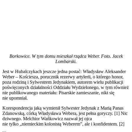
Borkowice. W tym domu mieszkał rządca Weber. Foto. Jacek
Lombarski.
Jest w Hubalczykach jeszcze jedna postać: Władysław Aleksander
Weber – Kościesza, porucznik rezerwy artylerii, o którego honor,
poza rodziną i Sylwestrem Jedynakiem, autorem wielu publikacji
poświęconych działalności Oddziału Wydzielonego, w tym również
nie publikowanego materiału: Pisarskie zamieszanie, nikt się
nie upomniał.
Korespondencja jaką wymienił Sylwester Jedynak z Marią Panas
Zdanowską, córką Władysława Webera, jest pełna goryczy. [1] Nic
dziwnego. Melchior Wańkowicz nazwał jej ojca
nie tylko „niemieckim kolonistą Weberem”, ale i konfidentem. [2]