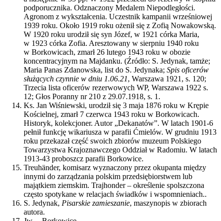
podporucznika. Odznaczony Medalem Niepodległości.
Agronom z wykształcenia. Uczestnik kampanii wrześniowej
1939 roku. Około 1919 roku ożenił się z Zofią Nowakowską.
W 1920 roku urodził się syn Józef, w 1921 córka Maria,
w 1923 córka Zofia. Aresztowany w sierpniu 1940 roku
w Borkowicach, zmarł 26 lutego 1943 roku w obozie
koncentracyjnym na Majdanku. (Źródło: S. Jedynak, tamże;
Maria Panas Zdanowska, list do S. Jedynaka;
Spis oficerów
służących czynnie w dniu 1.06.21
, Warszawa 1921, s. 120;
Trzecia lista oficerów rezerwowych WP, Warszawa 1922 s.
12; Głos Poranny nr 210 z 29.07.1918, s. 1.
Ks. Jan Wiśniewski, urodził się 3 maja 1876 roku w Krępie
Kościelnej, zmarł 7 czerwca 1943 roku w Borkowicach.
Historyk, kolekcjoner. Autor „Dekanatów”. W latach 1901-6
pełnił funkcję wikariusza w parafii Ćmielów. W grudniu 1913
roku przekazał część swoich zbiorów muzeum Polskiego
Towarzystwa Krajoznawczego Oddział w Radomiu. W latach
1913-43 proboszcz parafii Borkowice.
Treuhänder, komisarz wyznaczony przez okupanta między
innymi do zarządzania polskim przedsiębiorstwem lub
majątkiem ziemskim. Trajhonder – określenie spolszczona
często spotykane w relacjach świadków i wspomnieniach..
S. Jedynak,
Pisarskie zamieszanie
, maszynopis w zbiorach
autora.
Jw. – Borkowice.