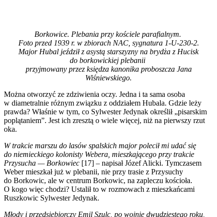
Borkowice. Plebania przy kościele parafialnym.
Foto przed 1939 r. w zbiorach NAC, sygnatura 1-U-230-2.
Major Hubal jeździł z asystą starszyzny na brydża z Hucisk
do borkowickiej plebanii
przyjmowany przez księdza kanonika proboszcza Jana
Wiśniewskiego.
Można otworzyć ze zdziwienia oczy. Jedna i ta sama osoba
w diametralnie różnym związku z oddziałem Hubala. Gdzie leży
prawda? Właśnie w tym, co Sylwester Jedynak określił „pisarskim
poplątaniem”. Jest ich zresztą o wiele więcej, niż na pierwszy rzut
oka.
W trakcie marszu do lasów spalskich major polecił mi udać się
do niemieckiego kolonisty Webera, mieszkającego przy trakcie
Przysucha — Borkowiec
[17] – napisał Józef Alicki. Tymczasem
Weber mieszkał już w plebanii, nie przy trasie z Przysuchy
do Borkowic, ale w centrum Borkowic, na zapleczu kościoła.
O kogo więc chodzi? Ustalił to w rozmowach z mieszkańcami
Ruszkowic Sylwester Jedynak.
Młody i przedsiębiorczy Emil Szulc, po wojnie dwudziestego roku,