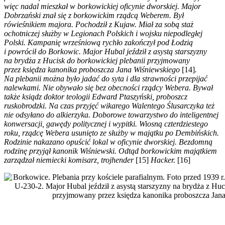
więc nadal mieszkał w borkowickiej oficynie dworskiej. Major
Dobrzański znał się z borkowickim rządcą Weberem. Był
rówieśnikiem majora. Pochodził z Kujaw. Miał za sobą staż
ochotniczej służby w Legionach Polskich i wojsku niepodległej
Polski. Kampanię wrześniową rychło zakończył pod Łodzią
i powrócił do Borkowic. Major Hubal jeździł z asystą starszyzny
na brydża z Hucisk do borkowickiej plebanii przyjmowany
przez księdza kanonika proboszcza Jana Wiśniewskiego
[14]
.
Na plebanii można było jadać do syta i dla strawności przepijać
nalewkami. Nie obywało się bez obecności rządcy Webera. Bywał
także ksiądz doktor teologii Edward Ptaszyński, proboszcz
ruskobrodzki. Na czas przyjęć wikarego Walentego Ślusarczyka też
nie odsyłano do alkierzyka. Doborowe towarzystwo do inteligentnej
konwersacji, gawędy politycznej i wypitki. Wiosną czterdziestego
roku, rządcę Webera usunięto ze służby w majątku po Dembińskich.
Rodzinie nakazano opuścić lokal w oficynie dworskiej. Bezdomną
rodzinę przyjął kanonik Wiśniewski. Odtąd borkowickim majątkiem
zarządzał niemiecki komisarz, trojhender
[15]
Hacker.
[16]