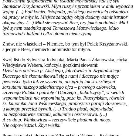
Faktycznym gospodarzem na osadzie młynarskiej stał się syn
Stanisław Krzyżanowski. Młyn ruszył z przemiałem w dniu wybuchu
wojny. (…) Pod koniec listopada, polskiego właściciela odsunięto
od pracy w młynie. Miejsce zarządcy objął dosłany administrator
okupacyjny. (…) Miał się nazywać Beer, czy jakoś podobnie. Miał
być synem osadnika spod Tomaszowa Mazowieckiego. Mało
rozmawiał z ludźmi i tylko ułomną niemczyzną.
Znów, nie właściciel – Niemiec, bo tym był Polak Krzyżanowski,
a jedynie Beer, niemiecki administrator młyna.
Swój list do Sylwestra Jedynaka, Maria Panas Zdanowska, córka
Władysława Webera, kończyła gorzkimi słowami:
Dziwi nas postawa p. Alickiego, jak również p. Szymańskiego.
Dlaczego nie skomunikowali się z nami i dlaczego nie mając
pewności, tylko tak ze słyszenia, obciążają tak straszliwymi
zarzutami naszego szlachetnego ojca – prawego człowieka,
szczerego Polaka i patriotę? Dlaczego „hubalczycy”, w swoich
wspomnieniach nie wspominają, poza ks. Ptaszyńskim, również
ks. kanonika Jana Wiśniewskiego, proboszcza parafii Borkowice,
u którego przecież bywali. (…) Trudno pisać, odpowiadać
na bezpodstawne zarzutu, kalumnie i oszczerstwa. (…)
A co do p. Wańkowicza – rzeczywiście pisałam do niego.
Nie odpowiedział. Zbyt wielki.
Powyższy tekst, dotyczący Władysława Webera – Kościeszy,