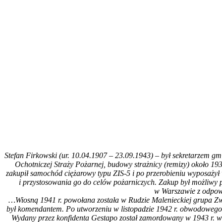
Stefan Firkowski (ur. 10.04.1907 – 23.09.1943) – był sekretarzem gm
Ochotniczej Straży Pożarnej, budowy strażnicy (remizy) około 19
zakupił samochód ciężarowy typu ZIS-5 i po przerobieniu wyposaży
i przystosowania go do celów pożarniczych. Zakup był możliw
w Warszawie z odpow
…Wiosną 1941 r. powołana została w Rudzie Malenieckiej grupa Zwi
był komendantem. Po utworzeniu w listopadzie 1942 r. obwodowego
Wydany przez konfidenta Gestapo został zamordowany w 1943 r. wr