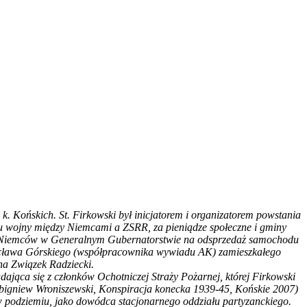
k. Końskich. St. Firkowski był inicjatorem i organizatorem powstania
chu wojny między Niemcami a ZSRR, za pieniądze społeczne i gminy
gody Niemców w Generalnym Gubernatorstwie na odsprzedaż samochodu
Wacława Górskiego (współpracownika wywiadu AK) zamieszkałego
a Związek Radziecki.
jąca się z członków Ochotniczej Straży Pożarnej, której Firkowski
bigniew Wroniszewski, Konspiracja konecka 1939-45, Końskie 2007)
w podziemiu, jako dowódca stacjonarnego oddziału partyzanckiego.