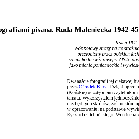
tografiami pisana. Ruda Maleniecka 1942-45
Jesień 1941
Wóz bojowy straży na tle strażni
przerobiony przez polskich f
samochodu ciężarowego ZIS-5, nast
jako mienie poniemieckie i wywiezi
Dwanaście fotografii tej ciekawej hi
przez
Ośrodek Karta
. Dzięki uprzej
(Końskie) udostępniam czytelnikom s
tematu. Wykorzystałem jednocześnie
niezbędnych skrótów, zaś niektóre o
w opracowaniu; na podstawie wywiad
Ryszarda Cichońskiego, Wojciecha 