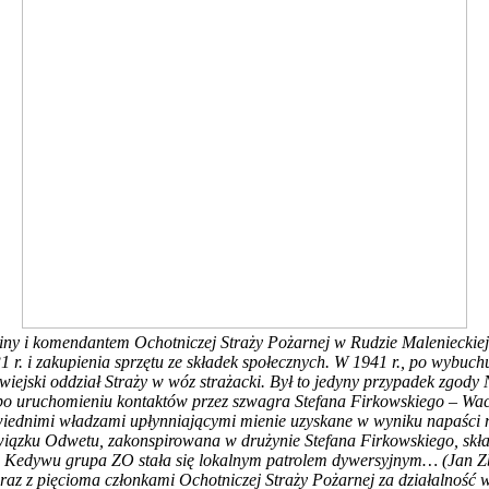
iny i komendantem Ochotniczej Straży Pożarnej w Rudzie Malenieckiej 
31 r. i zakupienia sprzętu ze składek społecznych. W 1941 r., po wybu
ł wiejski oddział Straży w wóz strażacki. Był to jedyny przypadek z
y po uruchomieniu kontaktów przez szwagra Stefana Firkowskiego – 
iednimi władzami upłynniającymi mienie uzyskane w wyniku napaści n
ązku Odwetu, zakonspirowana w drużynie Stefana Firkowskiego, składa
 Kedywu grupa ZO stała się lokalnym patrolem dywersyjnym… (Jan Z
az z pięcioma członkami Ochotniczej Straży Pożarnej za działalność 