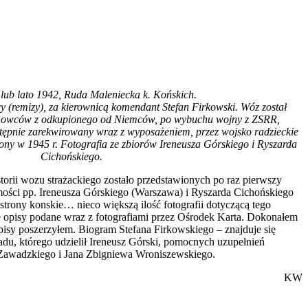
 lub lato 1942, Ruda Maleniecka k. Końskich.
cy (remizy), za kierownicą komendant Stefan Firkowski. Wóz został
achowców z odkupionego od Niemców, po wybuchu wojny z ZSRR,
ępnie zarekwirowany wraz z wyposażeniem, przez wojsko radzieckie
ony w 1945 r. Fotografia ze zbiorów Ireneusza Górskiego i Ryszarda
Cichońskiego.
storii wozu strażackiego zostało przedstawionych po raz pierwszy
mości pp. Ireneusza Górskiego (Warszawa) i Ryszarda Cichońskiego
trony konskie… nieco większą ilość fotografii dotyczącą tego
 opisy podane wraz z fotografiami przez Ośrodek Karta. Dokonałem
pisy poszerzyłem. Biogram Stefana Firkowskiego – znajduje się
u, którego udzielił Ireneusz Górski, pomocnych uzupełnień
Zawadzkiego i Jana Zbigniewa Wroniszewskiego.
KW