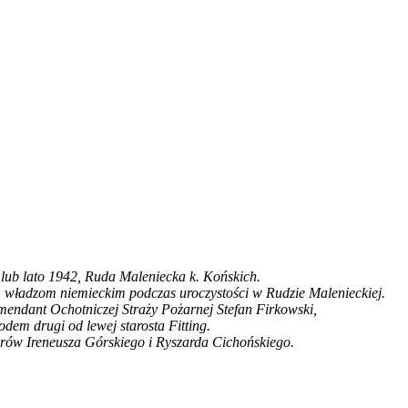
 lub lato 1942, Ruda Maleniecka k. Końskich.
władzom niemieckim podczas uroczystości w Rudzie Malenieckiej.
endant Ochotniczej Straży Pożarnej Stefan Firkowski,
odem drugi od lewej starosta Fitting.
orów Ireneusza Górskiego i Ryszarda Cichońskiego.