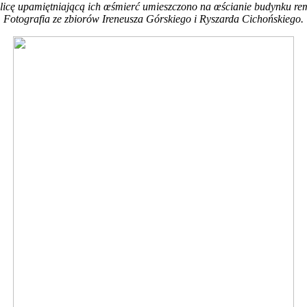
licę upamiętniającą ich œśmierć umieszczono na œścianie budynku rem
Fotografia ze zbiorów Ireneusza Górskiego i Ryszarda Cichońskiego.