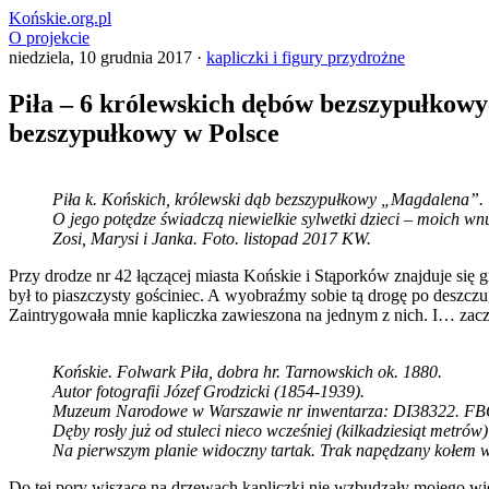
Końskie.org.pl
O projekcie
niedziela, 10 grudnia 2017 ·
kapliczki i figury przydrożne
Piła – 6 królewskich dębów bezszypułkowyc
bezszypułkowy w Polsce
Piła k. Końskich, królewski dąb bezszypułkowy „Magdalena”.
O jego potędze świadczą niewielkie sylwetki dzieci – moich wn
Zosi, Marysi i Janka. Foto. listopad 2017 KW.
Przy drodze nr 42 łączącej miasta Końskie i Stąporków znajduje się 
był to piaszczysty gościniec. A wyobraźmy sobie tą drogę po deszcz
Zaintrygowała mnie kapliczka zawieszona na jednym z nich. I… zaczę
Końskie. Folwark Piła, dobra hr. Tarnowskich ok. 1880.
Autor fotografii Józef Grodzicki (1854-1939).
Muzeum Narodowe w Warszawie nr inwentarza: DI38322. FB
Dęby rosły już od stuleci nieco wcześniej (kilkadziesiąt metrów)
Na pierwszym planie widoczny tartak. Trak napędzany kołem
Do tej pory wiszące na drzewach kapliczki nie wzbudzały mojego więks