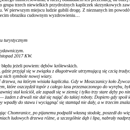
 to grupa trzech niewielkich przydrożnych kapliczek skrzynkowych za
 W pierwszym miejscu ludzie gubili drogę. Z nieznanych im powodów n
trzecim obraziku cudownym wyzdrowieniu…
u turystycznym
wydawniczym.
listopad 2017 KW.
ę błędu jeżeli powiem: dębów królewskich.
, gdzie przyjął się w związku z długotrwale utrzymującą się czcią tra
a nich symbole nowej wiary.
ać drzewa, na którym wisiała kapliczka. Gdy w Moszczanicy koło Żywca 
m, które oszczędził topór z całego lasu przeznaczonego do wyrębu, był
ej stał kościół, ale zapadł się w ziemię i tylko trzy stare dęby po n
 żaden z drwali nie dał się nająć do takiej roboty. Dopiero gdy spoił i
y wpadły do stawu i wyciągnąć się stamtąd nie dały, a w trzecim znal
ając Chomranice, po pijanemu podpalił własną stodołę, poszedł do więz
ach ludowych drzewa różne, a szczególnie dąb i lipa, nabrały nadprz