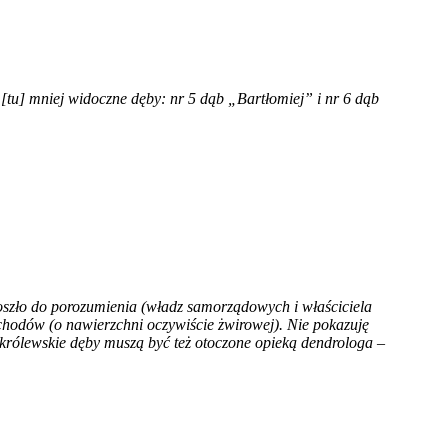
[tu] mniej widoczne dęby: nr 5 dąb „Bartłomiej” i nr 6 dąb
doszło do porozumienia (władz samorządowych i właściciela
chodów (o nawierzchni oczywiście żwirowej). Nie pokazuję
królewskie dęby muszą być też otoczone opieką dendrologa –