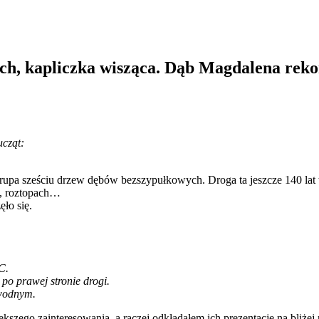
h, kapliczka wisząca. Dąb Magdalena rekor
ucząt:
grupa sześciu drzew dębów bezszypułkowych. Droga ta jeszcze 140 lat t
u, roztopach…
ło się.
C.
 po prawej stronie drogi.
 wodnym.
zego zainteresowania, a raczej odkładałem ich prezentację na bliżej n