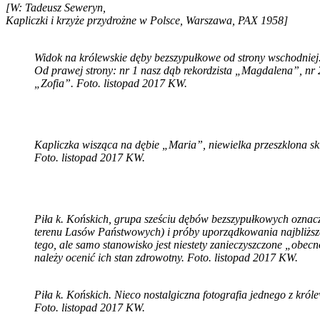
[W: Tadeusz Seweryn,
Kapliczki i krzyże przydrożne w Polsce, Warszawa, PAX 1958]
Widok na królewskie dęby bezszypułkowe od strony wschodniej
Od prawej strony: nr 1 nasz dąb rekordzista „Magdalena”, nr 
„Zofia”. Foto. listopad 2017 KW.
Kapliczka wisząca na dębie „Maria”, niewielka przeszklona 
Foto. listopad 2017 KW.
Piła k. Końskich, grupa sześciu dębów bezszypułkowych oznacz
terenu Lasów Państwowych) i próby uporządkowania najbliższeg
tego, ale samo stanowisko jest niestety zanieczyszczone „obe
należy ocenić ich stan zdrowotny. Foto. listopad 2017 KW.
Piła k. Końskich. Nieco nostalgiczna fotografia jednego z król
Foto. listopad 2017 KW.