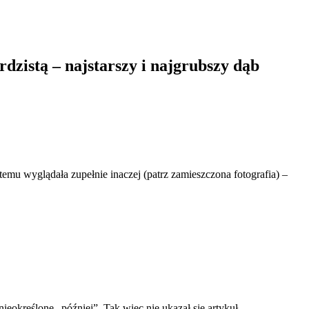
dzistą – najstarszy i najgrubszy dąb
emu wyglądała zupełnie inaczej (patrz zamieszczona fotografia) –
ieokreślone „później”. Tak więc nie ukazał się artykuł