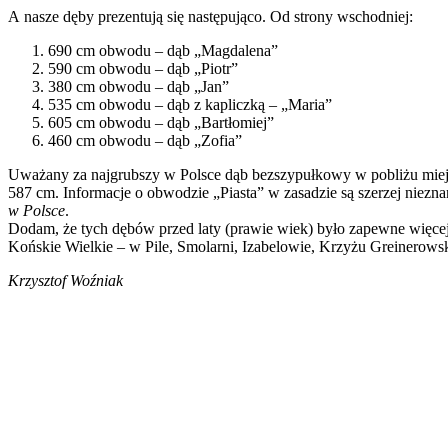
A nasze dęby prezentują się następująco. Od strony wschodniej:
690 cm obwodu – dąb „Magdalena”
590 cm obwodu – dąb „Piotr”
380 cm obwodu – dąb „Jan”
535 cm obwodu – dąb z kapliczką – „Maria”
605 cm obwodu – dąb „Bartłomiej”
460 cm obwodu – dąb „Zofia”
Uważany za najgrubszy w Polsce dąb bezszypułkowy w pobliżu miejsc
587 cm. Informacje o obwodzie „Piasta” w zasadzie są szerzej niezn
w Polsce
.
Dodam, że tych dębów przed laty (prawie wiek) było zapewne więcej.
Końskie Wielkie – w Pile, Smolarni, Izabelowie, Krzyżu Greinero
Krzysztof Woźniak