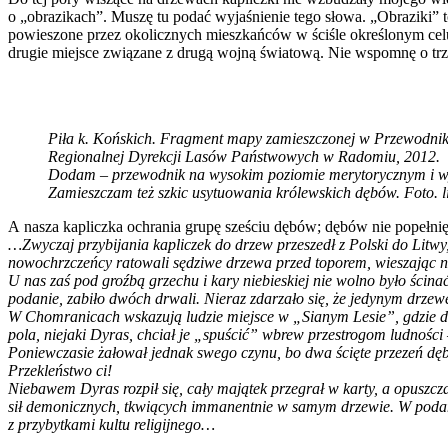
o „obrazikach”. Muszę tu podać wyjaśnienie tego słowa. „Obraziki”
powieszone przez okolicznych mieszkańców w ściśle określonym celu.
drugie miejsce związane z drugą wojną światową. Nie wspomnę o 
Piła k. Końskich. Fragment mapy zamieszczonej w Przewodnik
Regionalnej Dyrekcji Lasów Państwowych w Radomiu, 2012.
Dodam – przewodnik na wysokim poziomie merytorycznym i 
Zamieszczam też szkic usytuowania królewskich dębów. Foto. 
A nasza kapliczka ochrania grupę sześciu dębów; dębów nie popełni
…Zwyczaj przybijania kapliczek do drzew przeszedł z Polski do Litwy
nowochrzczeńcy ratowali sędziwe drzewa przed toporem, wieszając n
U nas zaś pod groźbą grzechu i kary niebieskiej nie wolno było ścin
podanie, zabiło dwóch drwali. Nieraz zdarzało się, że jedynym drzewe
W Chomranicach wskazują ludzie miejsce w „Sianym Lesie”, gdzie dawni
pola, niejaki Dyras, chciał je „spuścić” wbrew przestrogom ludności —
Poniewczasie żałował jednak swego czynu, bo dwa ścięte przezeń dęb
Przekleństwo ci!
Niebawem Dyras rozpił się, cały majątek przegrał w karty, a opuszcz
sił demonicznych, tkwiących immanentnie w samym drzewie. W podani
z przybytkami kultu religijnego…