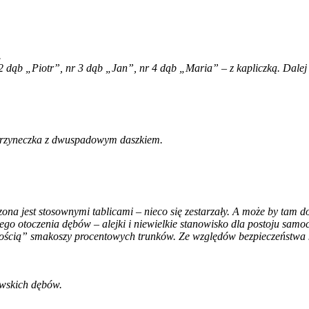
.
2 dąb „Piotr”, nr 3 dąb „Jan”, nr 4 dąb „Maria” – z kapliczką. Dalej 
skrzyneczka z dwuspadowym daszkiem.
ona jest stosownymi tablicami – nieco się zestarzały. A może by tam 
o otoczenia dębów – alejki i niewielkie stanowisko dla postoju samo
cnością” smakoszy procentowych trunków. Ze względów bezpieczeństwa 
ewskich dębów.