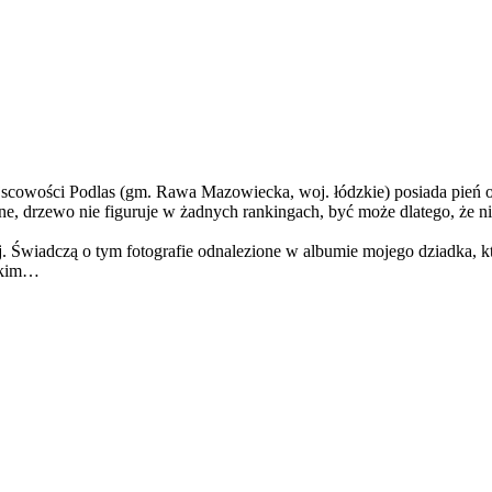
owości Podlas (gm. Rawa Mazowiecka, woj. łódzkie) posiada pień o o
ane, drzewo nie figuruje w żadnych rankingach, być może dlatego, że
 Świadczą o tym fotografie odnalezione w albumie mojego dziadka, kt
wskim…