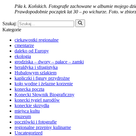
Piła k. Końskich. Fotografie zachowane w albumie mojego dzi
Prawdopodobnie początek lat 30 – po wichurze. Foto. w zbior
Szukaj:
Kategorie
ciekawostki regionalne
cmentarze
daleko od Europy
ekologia
grodziska – dwory – pałace – zamki
heraldyka i sfragistyka
Hubalowym szlakiem
kapliczki i figury przydrożne
koło wodne i żelazne korzenie
konecka poczta
Konecki Słownik Biograficzny
konecki tygiel narodów
koneckie skrzydła
miejsca kultu
muzeum
pocztówki i fotografie
regionalne przepisy kulinarne
Uncategorized