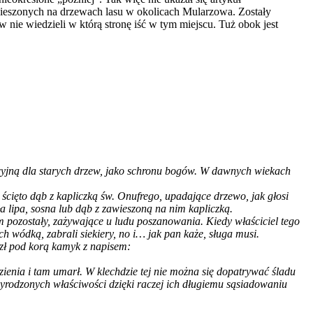
wieszonych na drzewach lasu w okolicach Mularzowa. Zostały
ie wiedzieli w którą stronę iść w tym miejscu. Tuż obok jest
dycyjną dla starych drzew, jako schronu bogów. W dawnych wiekach
ścięto dąb z kapliczką św. Onufrego, upadające drzewo, jak głosi
a lipa, sosna lub dąb z zawieszoną na nim kapliczką.
im pozostały, zażywające u ludu poszanowania. Kiedy właściciel tego
ch wódką, zabrali siekiery, no i… jak pan każe, sługa musi.
azł pod korą kamyk z napisem:
ienia i tam umarł. W klechdzie tej nie można się dopatrywać śladu
yrodzonych właściwości dzięki raczej ich długiemu sąsiadowaniu