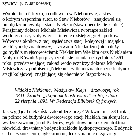
żywicy” (Cz. Jankowski)
Wymieniona fabryka, to odlewnia w Nieborowie, a staw,
o którym wspomina autor, to Staw Nieborów – znajdował się
pomiędzy odlewnią a stacją Niekłań (staw obecnie nie istnieje).
Pensjonaty doktora Michała Misiewicza tworzące zakład
wodoleczniczy stały więc na terenie dzisiejszego Stąporkowa.
Wówczas okolice, z racji sąsiedztwa stacji kolejowej i majątku,
w którym się znajdowały, nazywano Niekłaniem (nie należy
go mylić z miejscowościami: Niekłaniem Wielkim oraz Niekłaniem
Małym). Również po przyjrzeniu się popularnej rycinie z 1891
roku, przedstawiającej zakład wodoleczniczy doktora Michała
Misiewicza z podpisem „Niekłań”, w tle można dostrzec budynek
stacji kolejowej, znajdującej się obecnie w Stąporkowie.
Widoki z Niekłania, Władysław Klejn – drzeworyt, rok
1891. Źródło: „Tygodnik Illustrowany” nr 86, z dnia
22 sierpnia 1891. W: Federacja Bibliotek Cyfrowych.
Jak wyglądał niekłański zakład leczniczy? W kwietniu 1891 roku,
na północ od budynku dworcowego stacji Niekłań, na skraju lasu
wydzierżawionego od Platerów, wybudowano kosztem doktora
niewielki, drewniany budynek zakładu hydropatycznego. Budynek
stał na wzniesieniu, był skromnie, lecz starannie urządzony.