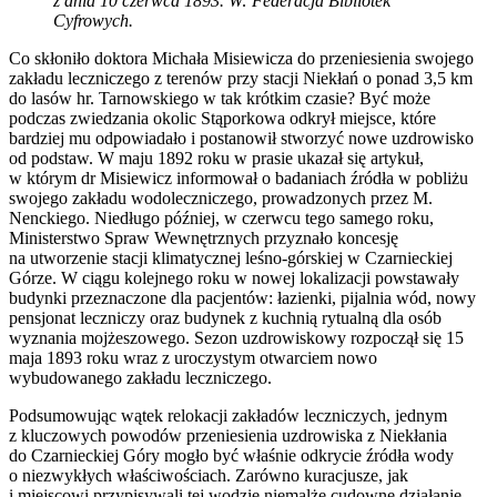
z dnia 10 czerwca 1893. W: Federacja Bibliotek
Cyfrowych.
Co skłoniło doktora Michała Misiewicza do przeniesienia swojego
zakładu leczniczego z terenów przy stacji Niekłań o ponad 3,5 km
do lasów hr. Tarnowskiego w tak krótkim czasie? Być może
podczas zwiedzania okolic Stąporkowa odkrył miejsce, które
bardziej mu odpowiadało i postanowił stworzyć nowe uzdrowisko
od podstaw. W maju 1892 roku w prasie ukazał się artykuł,
w którym dr Misiewicz informował o badaniach źródła w pobliżu
swojego zakładu wodoleczniczego, prowadzonych przez M.
Nenckiego. Niedługo później, w czerwcu tego samego roku,
Ministerstwo Spraw Wewnętrznych przyznało koncesję
na utworzenie stacji klimatycznej leśno-górskiej w Czarnieckiej
Górze. W ciągu kolejnego roku w nowej lokalizacji powstawały
budynki przeznaczone dla pacjentów: łazienki, pijalnia wód, nowy
pensjonat leczniczy oraz budynek z kuchnią rytualną dla osób
wyznania mojżeszowego. Sezon uzdrowiskowy rozpoczął się 15
maja 1893 roku wraz z uroczystym otwarciem nowo
wybudowanego zakładu leczniczego.
Podsumowując wątek relokacji zakładów leczniczych, jednym
z kluczowych powodów przeniesienia uzdrowiska z Niekłania
do Czarnieckiej Góry mogło być właśnie odkrycie źródła wody
o niezwykłych właściwościach. Zarówno kuracjusze, jak
i miejscowi przypisywali tej wodzie niemalże cudowne działanie,