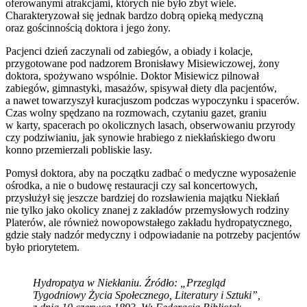
oferowanymi atrakcjami, których nie było zbyt wiele.
Charakteryzował się jednak bardzo dobrą opieką medyczną
oraz gościnnością doktora i jego żony.
Pacjenci dzień zaczynali od zabiegów, a obiady i kolacje,
przygotowane pod nadzorem Bronisławy Misiewiczowej, żony
doktora, spożywano wspólnie. Doktor Misiewicz pilnował
zabiegów, gimnastyki, masażów, spisywał diety dla pacjentów,
a nawet towarzyszył kuracjuszom podczas wypoczynku i spacerów.
Czas wolny spędzano na rozmowach, czytaniu gazet, graniu
w karty, spacerach po okolicznych lasach, obserwowaniu przyrody
czy podziwianiu, jak synowie hrabiego z niekłańskiego dworu
konno przemierzali pobliskie lasy.
Pomysł doktora, aby na początku zadbać o medyczne wyposażenie
ośrodka, a nie o budowę restauracji czy sal koncertowych,
przysłużył się jeszcze bardziej do rozsławienia majątku Niekłań
nie tylko jako okolicy znanej z zakładów przemysłowych rodziny
Platerów, ale również nowopowstałego zakładu hydropatycznego,
gdzie stały nadzór medyczny i odpowiadanie na potrzeby pacjentów
było priorytetem.
Hydropatya w Niekłaniu. Źródło: „Przegląd
Tygodniowy Życia Społecznego, Literatury i Sztuki”,