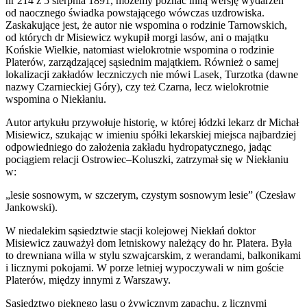
nr 214 z 5 sierpnia 1891, możemy poznać inną wersję wydarzeń
od naocznego świadka powstającego wówczas uzdrowiska.
Zaskakujące jest, że autor nie wspomina o rodzinie Tarnowskich,
od których dr Misiewicz wykupił morgi lasów, ani o majątku
Końskie Wielkie, natomiast wielokrotnie wspomina o rodzinie
Platerów, zarządzającej sąsiednim majątkiem. Również o samej
lokalizacji zakładów leczniczych nie mówi Lasek, Turzotka (dawne
nazwy Czarnieckiej Góry), czy też Czarna, lecz wielokrotnie
wspomina o Niekłaniu.
Autor artykułu przywołuje historię, w której łódzki lekarz dr Michał
Misiewicz, szukając w imieniu spółki lekarskiej miejsca najbardziej
odpowiedniego do założenia zakładu hydropatycznego, jadąc
pociągiem relacji Ostrowiec–Koluszki, zatrzymał się w Niekłaniu
w:
„lesie sosnowym, w szczerym, czystym sosnowym lesie” (Czesław
Jankowski).
W niedalekim sąsiedztwie stacji kolejowej Niekłań doktor
Misiewicz zauważył dom letniskowy należący do hr. Platera. Była
to drewniana willa w stylu szwajcarskim, z werandami, balkonikami
i licznymi pokojami. W porze letniej wypoczywali w nim goście
Platerów, między innymi z Warszawy.
Sąsiedztwo pięknego lasu o żywicznym zapachu, z licznymi