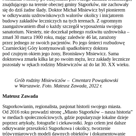
znajdującego na terenie obecnej gminy Stąporków, nie zachowały
się do dziś żadne ślady. Doktor Michał Misiewicz był pionierem
w odkrywaniu uzdrowiskowych walorów okolicy i inicjatorem
budowy zakładów leczniczych na tych terenach. Z ogromnym
zaangażowaniem dbał o każdy szczegół wyposażenia swojego
sanatorium. Niestety, nie doczekał pełnego rozkwitu uzdrowiska –
zmarł 30 marca 1900 roku, mając zaledwie 46 lat, zarażony
przez jednego ze swoich pacjentów. Po jego śmierci rozbudowę
Czarnieckiej Góry kontynuowali spadkobiercy doktora
pod czujnym okiem jego żony, Bronisławy Misiewicz. Sama
doktorowa zmarła kilka lat po swoim mężu, lecz zakłady lecznicze
pozostały w rękach rodziny Misiewiczów aż do lat 30. XX wieku.
Grób rodziny Misiewiczów – Cmentarz Powązkowski
w Warszawie. Foto. Mateusz Zawada, 2022 r.
Mateusz Zawada
Stąporkowianin, regionalista, pasjonat historii swojego miasta.
Od 2016 roku prowadzi stronę „Miasto Stąporków – nasza historia”
w mediach społecznościowych, gdzie popularyzuje lokalne dzieje
poprzez artykuły, fotografie i ciekawostki. Jego celem jest dalsze
odkrywanie przeszłości Stąporkowa i okolicy, tworzenie
trójwymiarowych modeli dawnych obiektów i dokumentowanie