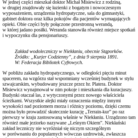
W jednej części mieszkał doktor Michał Misiewicz z rodziną,
w drugiej znajdowały się łazienki z bogatym i nowoczesnym
wyposażeniem, urządzenia hydropatyczne, sala do gimnastyki,
gabinet doktora oraz kilka pokojów dla pacjentów wymagających
opieki. Obie części były połączone przestronną werandą,
w której jadano posiłki. Weranda stanowiła również miejsce spotkań
i wypoczynku dla pensjonariuszy.
Zakład wodoleczniczy w Niekłaniu, obecnie Stąporków.
Źródło: „Kurjer Codzienny”, z dnia 9 sierpnia 1891.
W: Federacja Bibliotek Cyfrowych.
W pobliżu zakładu hydropatycznego, w odległości pięciu minut
spacerem, na wzgórzu stał wspomniany wcześniej budynek w stylu
szwajcarskim, wybudowany jeszcze przez hr. Platera. Doktor
Misiewicz wynajmował w nim pokoje i mieszkania dla kuracjuszy.
Budynki otaczał las, z wytyczonymi przez nowego właściciela
ścieżkami. Wszystkie alejki miały oznaczenia między innymi
wysokości nad poziomem morza i różnicy poziomu, dzięki czemu
można było prowadzić skutecznie kurację „Terrain-kur” po raz
pierwszy w kraju zastosowaną właśnie w Niekłaniu. Urządzono tam
również małe jeziorko nazywane „Leśnym Okiem”. Niekłański
zakład leczniczy nie wyróżniał się niczym szczególnym
w porównaniu do popularnych wówczas uzdrowisk, zwłaszcza