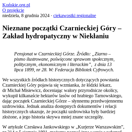
Końskie.org.pl
O projekcie
niedziela, 8 grudnia 2024 ·
ciekawostki regionalne
Nieznane początki Czarnieckiej Góry –
Zakład hydropatyczny w Niekłaniu
Pensjonat w Czarnieckiej Górze. Źródło: „Ziarno –
pismo ilustrowane, poświęcone sprawom społecznym,
politycznym, ekonomicznym i literackim”, z dnia 13
lipca 1899, nr 28. W: Federacja Bibliotek Cyfrowych.
We wszystkich źródłach historycznych dotyczących powstania
Czarnieckiej Góry pojawia się wzmianka, że łódzki lekarz,
dr Michał Misiewicz, doceniając walory przyrodnicze okolicy,
wykupił kilkanaście hektarów lasów od hrabiego Tarnowskiego,
dając początek Czarnieckiej Górze – słynnemu przedwojennemu
uzdrowisku. Jednak analiza dostępnych dokumentów i relacji
historycznych ukazuje, że początki uzdrowiska były bardziej
złożone, a jego historia skrywa mniej znane szczegóły.
W artykule Czesława Jankowskiego w „Kurjerze Warszawskim”,