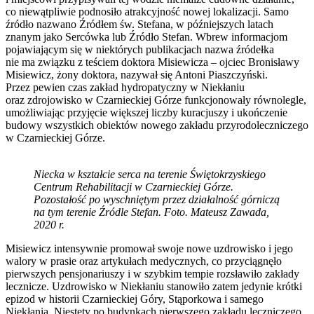
co niewątpliwie podnosiło atrakcyjność nowej lokalizacji. Samo
źródło nazwano Źródłem św. Stefana, w późniejszych latach
znanym jako Sercówka lub Źródło Stefan. Wbrew informacjom
pojawiającym się w niektórych publikacjach nazwa źródełka
nie ma związku z teściem doktora Misiewicza – ojciec Bronisławy
Misiewicz, żony doktora, nazywał się Antoni Piaszczyński.
Przez pewien czas zakład hydropatyczny w Niekłaniu
oraz zdrojowisko w Czarnieckiej Górze funkcjonowały równolegle,
umożliwiając przyjęcie większej liczby kuracjuszy i ukończenie
budowy wszystkich obiektów nowego zakładu przyrodoleczniczego
w Czarnieckiej Górze.
Niecka w kształcie serca na terenie Świętokrzyskiego
Centrum Rehabilitacji w Czarnieckiej Górze.
Pozostałość po wyschniętym przez działalność górniczą
na tym terenie Źródle Stefan. Foto. Mateusz Zawada,
2020 r.
Misiewicz intensywnie promował swoje nowe uzdrowisko i jego
walory w prasie oraz artykułach medycznych, co przyciągnęło
pierwszych pensjonariuszy i w szybkim tempie rozsławiło zakłady
lecznicze. Uzdrowisko w Niekłaniu stanowiło zatem jedynie krótki
epizod w historii Czarnieckiej Góry, Stąporkowa i samego
Niekłania. Niestety po budynkach pierwszego zakładu leczniczego,