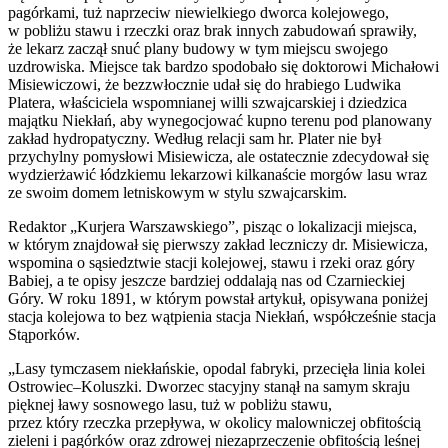
pagórkami, tuż naprzeciw niewielkiego dworca kolejowego,
w pobliżu stawu i rzeczki oraz brak innych zabudowań sprawiły,
że lekarz zaczął snuć plany budowy w tym miejscu swojego
uzdrowiska. Miejsce tak bardzo spodobało się doktorowi Michałowi
Misiewiczowi, że bezzwłocznie udał się do hrabiego Ludwika
Platera, właściciela wspomnianej willi szwajcarskiej i dziedzica
majątku Niekłań, aby wynegocjować kupno terenu pod planowany
zakład hydropatyczny. Według relacji sam hr. Plater nie był
przychylny pomysłowi Misiewicza, ale ostatecznie zdecydował się
wydzierżawić łódzkiemu lekarzowi kilkanaście morgów lasu wraz
ze swoim domem letniskowym w stylu szwajcarskim.
Redaktor „Kurjera Warszawskiego”, pisząc o lokalizacji miejsca,
w którym znajdował się pierwszy zakład leczniczy dr. Misiewicza,
wspomina o sąsiedztwie stacji kolejowej, stawu i rzeki oraz góry
Babiej, a te opisy jeszcze bardziej oddalają nas od Czarnieckiej
Góry. W roku 1891, w którym powstał artykuł, opisywana poniżej
stacja kolejowa to bez wątpienia stacja Niekłań, współcześnie stacja
Stąporków.
„Lasy tymczasem niekłańskie, opodal fabryki, przecięła linia kolei
Ostrowiec–Koluszki. Dworzec stacyjny stanął na samym skraju
pięknej ławy sosnowego lasu, tuż w pobliżu stawu,
przez który rzeczka przepływa, w okolicy malowniczej obfitością
zieleni i pagórków oraz zdrowej niezaprzeczenie obfitością leśnej