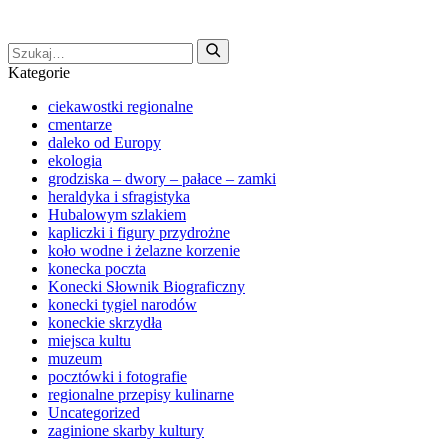
Kategorie
ciekawostki regionalne
cmentarze
daleko od Europy
ekologia
grodziska – dwory – pałace – zamki
heraldyka i sfragistyka
Hubalowym szlakiem
kapliczki i figury przydrożne
koło wodne i żelazne korzenie
konecka poczta
Konecki Słownik Biograficzny
konecki tygiel narodów
koneckie skrzydła
miejsca kultu
muzeum
pocztówki i fotografie
regionalne przepisy kulinarne
Uncategorized
zaginione skarby kultury