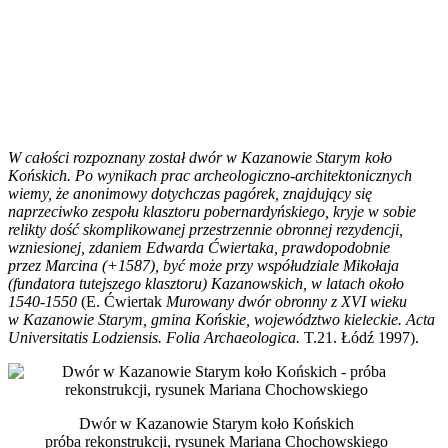
W całości rozpoznany został dwór w Kazanowie Starym koło
Końskich. Po wynikach prac archeologiczno-architektonicznych
wiemy, że anonimowy dotychczas pagórek, znajdujący się
naprzeciwko zespołu klasztoru pobernardyńskiego, kryje w sobie
relikty dość skomplikowanej przestrzennie obronnej rezydencji,
wzniesionej, zdaniem Edwarda Ćwiertaka, prawdopodobnie
przez Marcina (+1587), być może przy współudziale Mikołaja
(fundatora tutejszego klasztoru) Kazanowskich, w latach około
1540-1550
(E. Ćwiertak
Murowany dwór obronny z XVI wieku
w Kazanowie Starym, gmina Końskie, województwo kieleckie. Acta
Universitatis Lodziensis. Folia Archaeologica.
T.21. Łódź 1997).
Dwór w Kazanowie Starym koło Końskich
próba rekonstrukcji, rysunek Mariana Chochowskiego