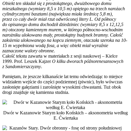
Obiekt ten składał się z prostokątnego, dwuizbowego domu
mieszkalnego (wymiary 8,5 x 10,5 m) opiętego na trzech narożach
cylindrycznymi basztami (największa miała średnicę 5,8 m),
przez co cały dwór miał rzut odwróconej litery L. Od północy
do opisanego domu dochodził dziedziniec (wymiary 8,5 x 12,12,5
m) otoczony kamiennym murem, w którego północno-wschodnim
narożniku ulokowano mały, prostokątny budynek bramny. Całość
założenia ulokowanego na kopcu ziemnym, otaczała szeroka na 10-
15 m wypełniona wodą fosa, a więc obiekt miał wyraźnie
zaznaczone walory obronne.
Całość tekstu zawarta w materiałach z sesji naukowej – Kielce
1999. Prof. Leszek Kajzer
O kilku dworach późnorenesansowych
z Sandomierszczyzny
.
Pamiętam, że jeszcze kilkanaście lat temu odwiedzając to miejsce
widziałem wejście do części podziemnej (piwnic), było wówczas
zasłonięte gałęziami i zarośnięte wysokimi chwastami. Tuż obok
drogi znajduje się kamienna studnia.
Dwór w Kazanowie Starym koło Końskich – aksonometria według
E. Ćwiertaka