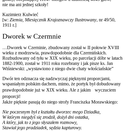
nie ma ani jednej szkoły!
Kazimierz Kulwieć
[w:
Ziemia, Miesięcznik Krajoznawczy Ilustrowany
, nr 49/50,
1911 r.]
Dworek w Czermnie
…Dworek w Czerninie, zbudowany został w II połowie XVIII
wieku z modrzewia, prawdopodobnie dla Czermińskich.
Rozbudowany od tyłu w XIX wieku, po parcelacji dóbr w latach
1882-1900, został w 1911 roku rozebrany i jak pisze ks. Jan
Wiśniewski: „wystawiono z niego dwie chaty włościańskie”
Dwór ten odznacza się nadzwyczaj pięknymi proporcjami,
wspaniałym polskim dachem, mimo, że portyk był dobudowany
prawdopodobnie już w XIX wieku. Ale z jakim wyczuciem
proporcji!
Jakże pięknie pasują do niego strofy Franciszka Morawskiego:
Nie poczesnym był z kształtu dworzec mego Dziadka,
W którym niegdyś się zrodził, dożył dni ostatka,
A który, jak to z jego słyszałem rozmowy,
Stawiał jego pradziadek, sędzia kapturowy.