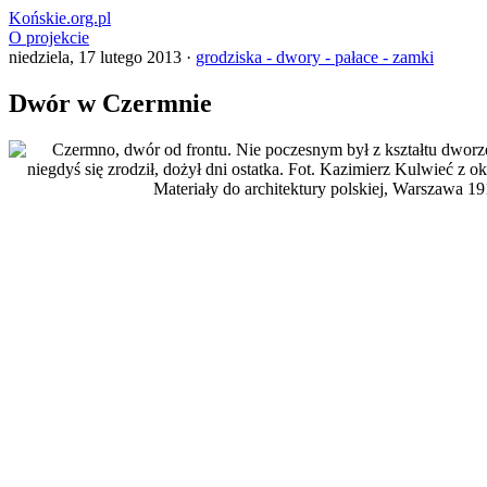
Końskie.org.pl
O projekcie
niedziela, 17 lutego 2013 ·
grodziska - dwory - pałace - zamki
Dwór w Czermnie