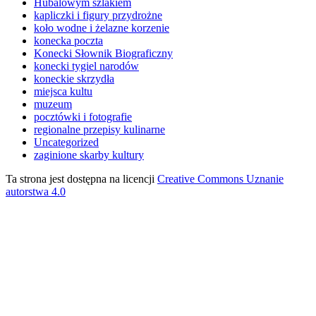
Hubalowym szlakiem
kapliczki i figury przydrożne
koło wodne i żelazne korzenie
konecka poczta
Konecki Słownik Biograficzny
konecki tygiel narodów
koneckie skrzydła
miejsca kultu
muzeum
pocztówki i fotografie
regionalne przepisy kulinarne
Uncategorized
zaginione skarby kultury
Ta strona jest dostępna na licencji
Creative Commons Uznanie
autorstwa 4.0