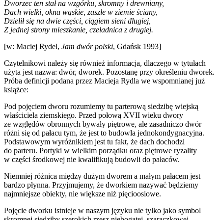
Dworzec ten stał na wzgórku, skromny i drewniany,
Dach wielki, okna wąskie, zaszłe w ziemie ściany,
Dzielił się na dwie części, ciągiem sieni długiej,
Z jednej strony mieszkanie, czeladnica z drugiej.
[w: Maciej Rydel,
Jam dwór polski
, Gdańsk 1993]
Czytelnikowi należy się również informacja, dlaczego w tytułach
użyta jest nazwa: dwór, dworek. Pozostanę przy określeniu dworek.
Próba definicji podana przez Macieja Rydla we wspomnianej już
książce:
Pod pojęciem dworu rozumiemy tu parterową siedzibę wiejską
właściciela ziemskiego. Przed połową XVII wieku dwory
ze względów obronnych bywały piętrowe, ale zasadniczo dwór
różni się od pałacu tym, że jest to budowla jednokondygnacyjna.
Podstawowym wyróżnikiem jest tu fakt, że dach dochodzi
do parteru. Portyki w wielkim porządku oraz piętrowe ryzality
w części środkowej nie kwalifikują budowli do pałaców.
Niemniej różnica między dużym dworem a małym pałacem jest
bardzo płynna. Przyjmujemy, że dworkiem nazywać będziemy
najmniejsze obiekty, nie większe niż pięcioosiowe.
Pojęcie dworku istnieje w naszym języku nie tylko jako symbol
skromnej siedziby szerokich rzesz niebogatej, szaraczkowej