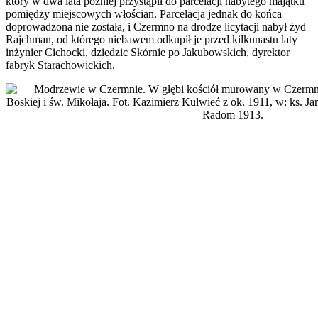
który w dwa lata później przystąpił do parcelacji nabytego majątku
pomiędzy miejscowych włościan. Parcelacja jednak do końca
doprowadzona nie została, i Czermno na drodze licytacji nabył żyd
Rajchman, od którego niebawem odkupił je przed kilkunastu laty
inżynier Cichocki, dziedzic Skórnie po Jakubowskich, dyrektor
fabryk Starachowickich.