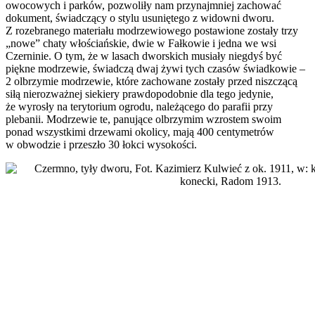
owocowych i parków, pozwoliły nam przynajmniej zachować
dokument, świadczący o stylu usuniętego z widowni dworu.
Z rozebranego materiału modrzewiowego postawione zostały trzy
„nowe” chaty włościańskie, dwie w Fałkowie i jedna we wsi
Czerninie. O tym, że w lasach dworskich musiały niegdyś być
piękne modrzewie, świadczą dwaj żywi tych czasów świadkowie –
2 olbrzymie modrzewie, które zachowane zostały przed niszczącą
siłą nierozważnej siekiery prawdopodobnie dla tego jedynie,
że wyrosły na terytorium ogrodu, należącego do parafii przy
plebanii. Modrzewie te, panujące olbrzymim wzrostem swoim
ponad wszystkimi drzewami okolicy, mają 400 centymetrów
w obwodzie i przeszło 30 łokci wysokości.