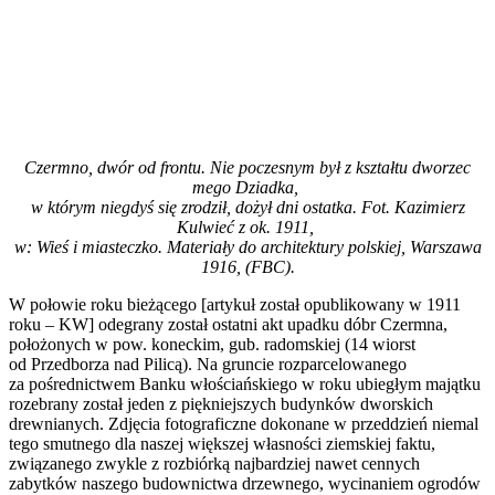
Czermno, dwór od frontu. Nie poczesnym był z kształtu dworzec
mego Dziadka,
w którym niegdyś się zrodził, dożył dni ostatka. Fot. Kazimierz
Kulwieć z ok. 1911,
w: Wieś i miasteczko. Materiały do architektury polskiej, Warszawa
1916, (FBC).
W połowie roku bieżącego [artykuł został opublikowany w 1911
roku – KW] odegrany został ostatni akt upadku dóbr Czermna,
położonych w pow. koneckim, gub. radomskiej (14 wiorst
od Przedborza nad Pilicą). Na gruncie rozparcelowanego
za pośrednictwem Banku włościańskiego w roku ubiegłym majątku
rozebrany został jeden z piękniejszych budynków dworskich
drewnianych. Zdjęcia fotograficzne dokonane w przeddzień niemal
tego smutnego dla naszej większej własności ziemskiej faktu,
związanego zwykle z rozbiórką najbardziej nawet cennych
zabytków naszego budownictwa drzewnego, wycinaniem ogrodów