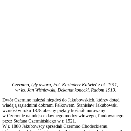
Czermno, tyły dworu, Fot. Kazimierz Kulwieć z ok. 1911,
w: ks. Jan Wiśniewski, Dekanat konecki, Radom 1913.
Dwór Czernino należał niegdyś do Jakubowskich, którzy dotąd
władają sąsiednimi dobrami Fałkowem. Stanisław Jakubowski
wzniósł w roku 1878 obecny piękny kościół murowany
w Czermnie na miejsce dawnego modrzewiowego, fundowanego
przez Stefana Czermińskiego w r. 1521.
W r. 1880 Jakubowscy sprzedali Czermno Chodeckiemu,