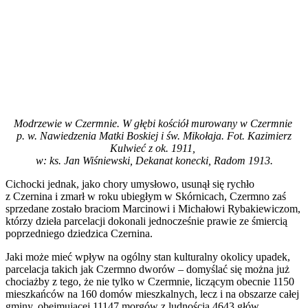
Modrzewie w Czermnie. W głębi kościół murowany w Czermnie
p. w. Nawiedzenia Matki Boskiej
i św. Mikołaja. Fot. Kazimierz
Kulwieć z ok. 1911,
w: ks. Jan Wiśniewski, Dekanat konecki, Radom 1913.
Cichocki jednak, jako chory umysłowo, usunął się rychło
z Czernina i zmarł w roku ubiegłym w Skórnicach, Czermno zaś
sprzedane zostało braciom Marcinowi i Michałowi Rybakiewiczom,
którzy dzieła parcelacji dokonali jednocześnie prawie ze śmiercią
poprzedniego dziedzica Czernina.
Jaki może mieć wpływ na ogólny stan kulturalny okolicy upadek,
parcelacja takich jak Czermno dworów – domyślać się można już
chociażby z tego, że nie tylko w Czermnie, liczącym obecnie 1150
mieszkańców na 160 domów mieszkalnych, lecz i na obszarze całej
gminy, obejmującej 11147 morgów z ludnością 4643 głów,