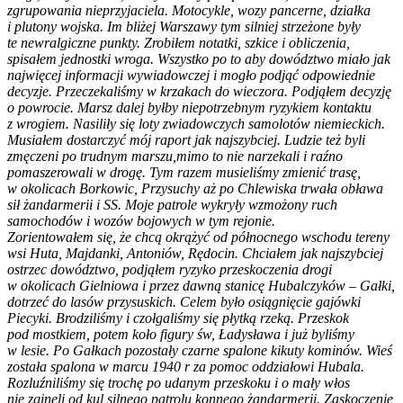
zgrupowania nieprzyjaciela. Motocykle, wozy pancerne, działka
i plutony wojska. Im bliżej Warszawy tym silniej strzeżone były
te newralgiczne punkty. Zrobiłem notatki, szkice i obliczenia,
spisałem jednostki wroga. Wszystko po to aby dowództwo miało jak
najwięcej informacji wywiadowczej i mogło podjąć odpowiednie
decyzje. Przeczekaliśmy w krzakach do wieczora. Podjąłem decyzję
o powrocie. Marsz dalej byłby niepotrzebnym ryzykiem kontaktu
z wrogiem. Nasiliły się loty zwiadowczych samolotów niemieckich.
Musiałem dostarczyć mój raport jak najszybciej. Ludzie też byli
zmęczeni po trudnym marszu,mimo to nie narzekali i raźno
pomaszerowali w drogę. Tym razem musieliśmy zmienić trasę,
w okolicach Borkowic, Przysuchy aż po Chlewiska trwała obława
sił żandarmerii i SS. Moje patrole wykryły wzmożony ruch
samochodów i wozów bojowych w tym rejonie.
Zorientowałem się, że chcą okrążyć od północnego wschodu tereny
wsi Huta, Majdanki, Antoniów, Rędocin. Chciałem jak najszybciej
ostrzec dowództwo, podjąłem ryzyko przeskoczenia drogi
w okolicach Gielniowa i przez dawną stanicę Hubalczyków – Gałki,
dotrzeć do lasów przysuskich. Celem było osiągnięcie gajówki
Piecyki. Brodziliśmy i czołgaliśmy się płytką rzeką. Przeskok
pod mostkiem, potem koło figury św, Ładysława i już byliśmy
w lesie. Po Gałkach pozostały czarne spalone kikuty kominów. Wieś
została spalona w marcu 1940 r za pomoc oddziałowi Hubala.
Rozluźniliśmy się trochę po udanym przeskoku i o mały włos
nie zginęli od kul silnego patrolu konnego żandarmerii. Zaskoczenie