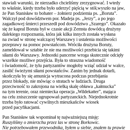
stawiali warunki, że nierzadko chcieliśmy zrezygnować. I wtedy
to właśnie, kiedy trzeba było uderzyć pięścią w stół,wyszło na jaw,
że Pan Stanisław to bohater – żołnierz podziemia ps. „Boruta”.
Walczył pod dowództwem por. Madeja ps. „Jerzy”, a po jego
zagadkowej śmierci przeszedł pod dowództwo „Szarego”. Okazało
się że kapral Boruta był w czasie akcji Zemsta dowódcą drużyny
dalekiego rozpoznania, która jak kilka innych została wysłana
na zwiad w stronę walczącej Warszawy i ustalenia możliwości
przeprawy na pomoc powstańcom. Wróciła drużyna Boruty,
zameldował w sztabie że nie ma możliwości przebicia się takimi
siłami do Warszawy. Jednostki pancerne wroga skutecznie odcięły
wszelkie możliwe przejścia. Była to straszna wiadomość
i świadomość, że tylu partyzantów mogłoby wziąć udział w walce,
zasilić świeżymi siłami powstańców. Zanim by jednak dotarli,
skończyła by się amunicja wytracona podczas przebijania
przez blokady, nie mówiąc o stratach w ludziach. Druga
przeciwność to zakrojona na wielką skalę obława „kałmucka”
na tym terenie, oraz niemiecka operacja „Wildekatter”, mająca
na celu zniszczenie ugrupowań partyzanckich. Niejednokrotnie
trzeba było ratować cywilnych mieszkańców wiosek
przed pacyfikacjami.
Pan Stanisław tak wspominał tę najważniejszą misję:
Ruszyliśmy o zmierzchu przez las w stronę Borkowic.
Nie potrzebowałem przewodnika, byłem u siebie, znałem tu prawie