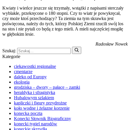
Kwiaty i wieńce jeszcze się trzymały, wstążki z napisami sterczały
wyblakłe, przekręcone o 180 stopni. Czy to wiatr je powykręcał,
czy może ktoś przechodzący? Ta ziemia na tym skrawku jest
poświęcona, należy do tych, którzy Polskiej Ziemi rzucili swój los
na stos i nie pytali co będą z tego mieli. A mieli najczęściej mogiłę
w głębokim lesie.
Radosław Nowek
Szukaj:
Kategorie
ciekawostki regionalne
cmentarze
daleko od Europy
ekologia
grodziska – dwory – pałace – zamki
heraldyka i sfragistyka
Hubalowym szlakiem
kapliczki i figury przydrożne
koło wodne i żelazne korzenie
konecka poczta
Konecki Słownik Biograficzny
konecki tygiel narodów
koneckie skrzydła