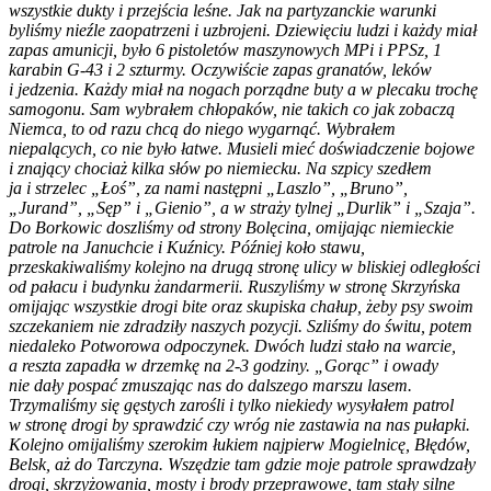
wszystkie dukty i przejścia leśne. Jak na partyzanckie warunki
byliśmy nieźle zaopatrzeni i uzbrojeni. Dziewięciu ludzi i każdy miał
zapas amunicji, było 6 pistoletów maszynowych MPi i PPSz, 1
karabin G-43 i 2 szturmy. Oczywiście zapas granatów, leków
i jedzenia. Każdy miał na nogach porządne buty a w plecaku trochę
samogonu. Sam wybrałem chłopaków, nie takich co jak zobaczą
Niemca, to od razu chcą do niego wygarnąć. Wybrałem
niepalących, co nie było łatwe. Musieli mieć doświadczenie bojowe
i znający chociaż kilka słów po niemiecku. Na szpicy szedłem
ja i strzelec „Łoś”, za nami następni „Laszlo”, „Bruno”,
„Jurand”, „Sęp” i „Gienio”, a w straży tylnej „Durlik” i „Szaja”.
Do Borkowic doszliśmy od strony Bolęcina, omijając niemieckie
patrole na Januchcie i Kuźnicy. Później koło stawu,
przeskakiwaliśmy kolejno na drugą stronę ulicy w bliskiej odległości
od pałacu i budynku żandarmerii. Ruszyliśmy w stronę Skrzyńska
omijając wszystkie drogi bite oraz skupiska chałup, żeby psy swoim
szczekaniem nie zdradziły naszych pozycji. Szliśmy do świtu, potem
niedaleko Potworowa odpoczynek. Dwóch ludzi stało na warcie,
a reszta zapadła w drzemkę na 2-3 godziny. „Gorąc” i owady
nie dały pospać zmuszając nas do dalszego marszu lasem.
Trzymaliśmy się gęstych zarośli i tylko niekiedy wysyłałem patrol
w stronę drogi by sprawdzić czy wróg nie zastawia na nas pułapki.
Kolejno omijaliśmy szerokim łukiem najpierw Mogielnicę, Błędów,
Belsk, aż do Tarczyna. Wszędzie tam gdzie moje patrole sprawdzały
drogi, skrzyżowania, mosty i brody przeprawowe, tam stały silne