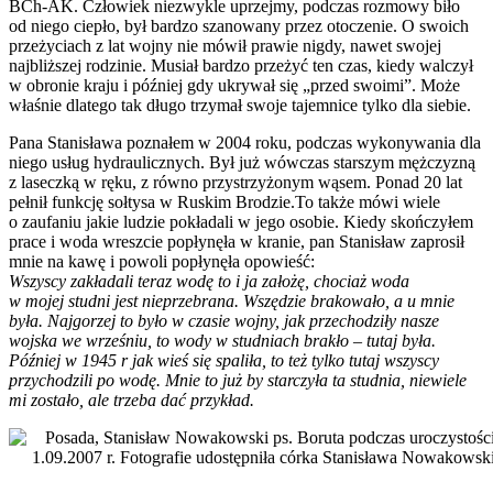
BCh-AK. Człowiek niezwykle uprzejmy, podczas rozmowy biło
od niego ciepło, był bardzo szanowany przez otoczenie. O swoich
przeżyciach z lat wojny nie mówił prawie nigdy, nawet swojej
najbliższej rodzinie. Musiał bardzo przeżyć ten czas, kiedy walczył
w obronie kraju i później gdy ukrywał się „przed swoimi”. Może
właśnie dlatego tak długo trzymał swoje tajemnice tylko dla siebie.
Pana Stanisława poznałem w 2004 roku, podczas wykonywania dla
niego usług hydraulicznych. Był już wówczas starszym mężczyzną
z laseczką w ręku, z równo przystrzyżonym wąsem. Ponad 20 lat
pełnił funkcję sołtysa w Ruskim Brodzie.To także mówi wiele
o zaufaniu jakie ludzie pokładali w jego osobie. Kiedy skończyłem
prace i woda wreszcie popłynęła w kranie, pan Stanisław zaprosił
mnie na kawę i powoli popłynęła opowieść:
Wszyscy zakładali teraz wodę to i ja założę, chociaż woda
w mojej studni jest nieprzebrana. Wszędzie brakowało, a u mnie
była. Najgorzej to było w czasie wojny, jak przechodziły nasze
wojska we wrześniu, to wody w studniach brakło – tutaj była.
Później w 1945 r jak wieś się spaliła, to też tylko tutaj wszyscy
przychodzili po wodę. Mnie to już by starczyła ta studnia, niewiele
mi zostało, ale trzeba dać przykład.