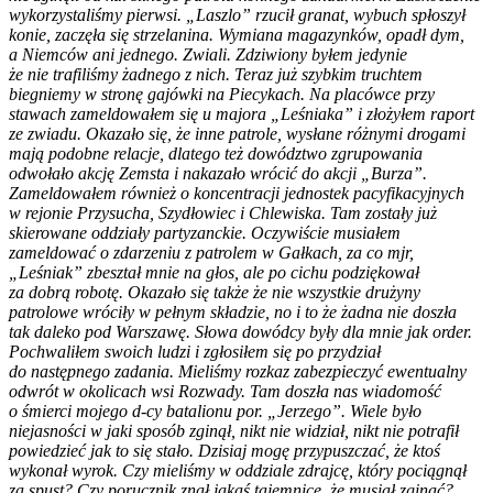
wykorzystaliśmy pierwsi. „Laszlo” rzucił granat, wybuch spłoszył
konie, zaczęła się strzelanina. Wymiana magazynków, opadł dym,
a Niemców ani jednego. Zwiali. Zdziwiony byłem jedynie
że nie trafiliśmy żadnego z nich. Teraz już szybkim truchtem
biegniemy w stronę gajówki na Piecykach. Na placówce przy
stawach zameldowałem się u majora „Leśniaka” i złożyłem raport
ze zwiadu. Okazało się, że inne patrole, wysłane różnymi drogami
mają podobne relacje, dlatego też dowództwo zgrupowania
odwołało akcję Zemsta i nakazało wrócić do akcji „Burza”.
Zameldowałem również o koncentracji jednostek pacyfikacyjnych
w rejonie Przysucha, Szydłowiec i Chlewiska. Tam zostały już
skierowane oddziały partyzanckie. Oczywiście musiałem
zameldować o zdarzeniu z patrolem w Gałkach, za co mjr,
„Leśniak” zbeształ mnie na głos, ale po cichu podziękował
za dobrą robotę. Okazało się także że nie wszystkie drużyny
patrolowe wróciły w pełnym składzie, no i to że żadna nie doszła
tak daleko pod Warszawę. Słowa dowódcy były dla mnie jak order.
Pochwaliłem swoich ludzi i zgłosiłem się po przydział
do następnego zadania. Mieliśmy rozkaz zabezpieczyć ewentualny
odwrót w okolicach wsi Rozwady. Tam doszła nas wiadomość
o śmierci mojego d-cy batalionu por. „Jerzego”. Wiele było
niejasności w jaki sposób zginął, nikt nie widział, nikt nie potrafił
powiedzieć jak to się stało. Dzisiaj mogę przypuszczać, że ktoś
wykonał wyrok. Czy mieliśmy w oddziale zdrajcę, który pociągnął
za spust? Czy porucznik znał jakąś tajemnicę, że musiał zginąć?