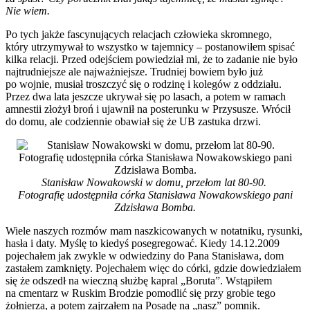
Nie wiem.
Po tych jakże fascynujących relacjach człowieka skromnego,
który utrzymywał to wszystko w tajemnicy – postanowiłem spisać
kilka relacji. Przed odejściem powiedział mi, że to zadanie nie było
najtrudniejsze ale najważniejsze. Trudniej bowiem było już
po wojnie, musiał troszczyć się o rodzinę i kolegów z oddziału.
Przez dwa lata jeszcze ukrywał się po lasach, a potem w ramach
amnestii złożył broń i ujawnił na posterunku w Przysusze. Wrócił
do domu, ale codziennie obawiał się że UB zastuka drzwi.
Stanisław Nowakowski w domu, przełom lat 80-90.
Fotografię udostępniła córka Stanisława Nowakowskiego pani
Zdzisława Bomba.
Wiele naszych rozmów mam naszkicowanych w notatniku, rysunki,
hasła i daty. Myślę to kiedyś posegregować. Kiedy 14.12.2009
pojechałem jak zwykle w odwiedziny do Pana Stanisława, dom
zastałem zamknięty. Pojechałem więc do córki, gdzie dowiedziałem
się że odszedł na wieczną służbę kapral „Boruta”. Wstąpiłem
na cmentarz w Ruskim Brodzie pomodlić się przy grobie tego
żołnierza, a potem zajrzałem na Posadę na „nasz” pomnik.