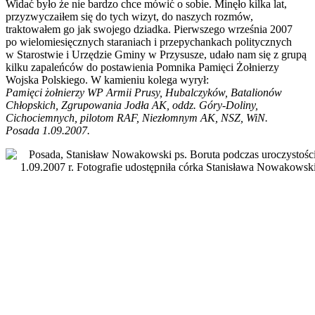
Widać było że nie bardzo chce mówić o sobie. Minęło kilka lat,
przyzwyczaiłem się do tych wizyt, do naszych rozmów,
traktowałem go jak swojego dziadka. Pierwszego września 2007
po wielomiesięcznych staraniach i przepychankach politycznych
w Starostwie i Urzędzie Gminy w Przysusze, udało nam się z grupą
kilku zapaleńców do postawienia Pomnika Pamięci Żołnierzy
Wojska Polskiego. W kamieniu kolega wyrył:
Pamięci żołnierzy WP Armii Prusy, Hubalczyków, Batalionów
Chłopskich, Zgrupowania Jodła AK, oddz. Góry-Doliny,
Cichociemnych, pilotom RAF, Niezłomnym AK, NSZ, WiN.
Posada 1.09.2007.