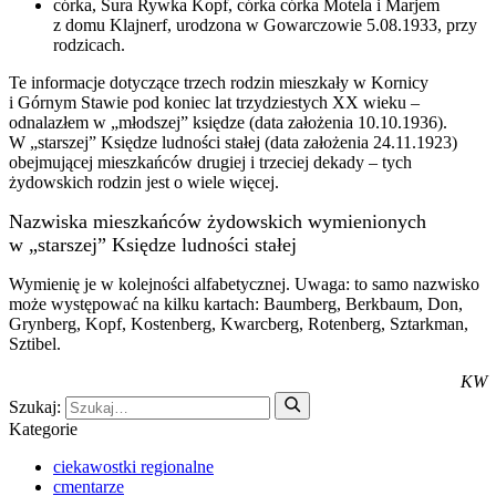
córka, Sura Rywka Kopf, córka córka Motela i Marjem
z domu Klajnerf, urodzona w Gowarczowie 5.08.1933, przy
rodzicach.
Te informacje dotyczące trzech rodzin mieszkały w Kornicy
i Górnym Stawie pod koniec lat trzydziestych XX wieku –
odnalazłem w „młodszej” księdze (data założenia 10.10.1936).
W „starszej” Księdze ludności stałej (data założenia 24.11.1923)
obejmującej mieszkańców drugiej i trzeciej dekady – tych
żydowskich rodzin jest o wiele więcej.
Nazwiska mieszkańców żydowskich wymienionych
w „starszej” Księdze ludności stałej
Wymienię je w kolejności alfabetycznej. Uwaga: to samo nazwisko
może występować na kilku kartach: Baumberg, Berkbaum, Don,
Grynberg, Kopf, Kostenberg, Kwarcberg, Rotenberg, Sztarkman,
Sztibel.
KW
Szukaj:
Kategorie
ciekawostki regionalne
cmentarze