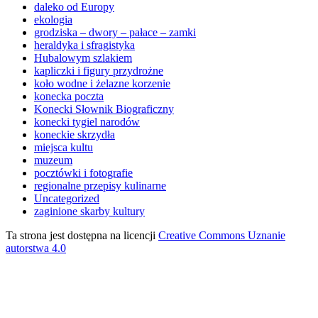
daleko od Europy
ekologia
grodziska – dwory – pałace – zamki
heraldyka i sfragistyka
Hubalowym szlakiem
kapliczki i figury przydrożne
koło wodne i żelazne korzenie
konecka poczta
Konecki Słownik Biograficzny
konecki tygiel narodów
koneckie skrzydła
miejsca kultu
muzeum
pocztówki i fotografie
regionalne przepisy kulinarne
Uncategorized
zaginione skarby kultury
Ta strona jest dostępna na licencji
Creative Commons Uznanie
autorstwa 4.0