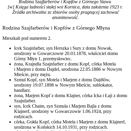
Rodzina Szajfarberów i Kopfów z Górnego Stawu
[w] Księga ludności stałej wsi Kornica, data założenia 1923 r.
Źródła archiwalne ze zbiorów osoby pragnącej zachować
anonimowość.
Rodzina Szajfarberów i Kopfów z Górnego Młyna
Mieszkali pod numerem 2.
Icek Szajnfarber, syn Herszka i Sury z domu Nowak,
urodzony w Gowarczowie 20.03.1878, właściciel domu
Górny Młyn 1, przemysłowiec.
żona, Krajndla Szajnfarber z domu Kopf, córka Motela
i Marjem z domu Dajdel, urodzona 22.05.1886 w Nowym
Mieście, przy mężu.
Szmul Kopf, syn Motela i Marjem z domu Dajdlów,
urodzony 19.07.1898 w Nowym Mieście, sublokator,
handlarz.
żona, Marjem Kopf z domu Klajner, córka Icka i Łaji z domu
Szajnfarber.
syn, Icek Chaim, syn Szmula i Marjem Bajla z domu
Klajnerf, urodzony w Gowarczowie 1.06.1924, przy
rodzicach.
córka, Gołda Kopf, córka Motela i Marjem z domu Klajnerf,
urodzona w Końskich 14.10.1931, przy rodzicach.