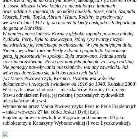
właściciela młyna na Górnym Stawie, składająca się z czterech osób
tj. Josek, Moszek i dwie kobiety o nieustalonych imionach ,
oraz rodzina Frajdenrajch, do której należeli: Josek, Gitla, Szajndla,
Moszek, Perła, Topka, Abram i Haim. Rodziny te przebywały
we wsi do lata 1942 r. tj. do momentu kiedy nastąpiła ich deportacja
do getta w Końskich.
W pamięci mieszkańców Kornicy głęboko zapadła postawa młodej
Żydówki, Perły. Była to dziewczyna, której rysy twarzy niczym
nie zdradzały jej semickiego pochodzenia. W tym pamiętnym dniu,
Niemcy wywlekli rodzinę Perły z domu i pognali do koneckiego
getta, ją pozostawili w spokoju. Była uratowana. Jednak zaszła
rzecz nieoczekiwana. Perła bez namysłu pobiegła za swoją rodziną.
Nie pomogły nawoływania mieszkańców wsi aby zawróciła. Już
wówczas domyślano się, jaki los czeka tych ludzi…
[w: Marek Piwowarczyk,
Kornica. Historia wsi w świetle
dokumentów i relacjach świadków od 1916 do 1948
, Końskie 2000]
W starych spisach ludności – mieszkańców Kornicy i Górnego
Stawu odnalazłem Perłę, jej rodzinę i pozostałych żydowskich
mieszkańców obu wsi.
Wymieniona przez Marka Piwowarczyka Perła to Perla Frajdenrajch
– miała wówczas 27 lat, córka Joska i Dydji Łaji.
Frajdenrajchowie mieszkali w Rogowie pod numerem 60 jako
sublokatorzy u Katarzyny Wybranowskiej (I voto Łyczkowskiej).