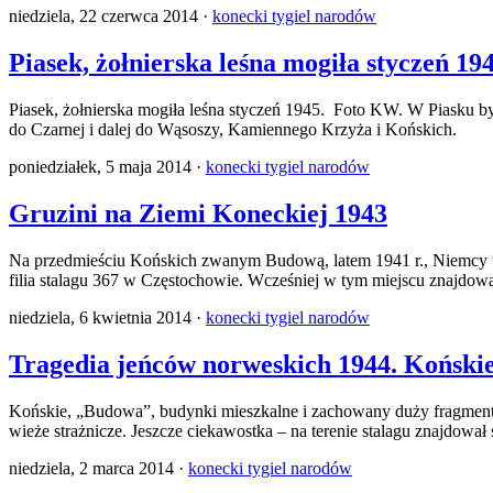
niedziela, 22 czerwca 2014 ·
konecki tygiel narodów
Piasek, żołnierska leśna mogiła styczeń 19
Piasek, żołnierska mogiła leśna styczeń 1945. Foto KW. W Piasku by
do Czarnej i dalej do Wąsoszy, Kamiennego Krzyża i Końskich.
poniedziałek, 5 maja 2014 ·
konecki tygiel narodów
Gruzini na Ziemi Koneckiej 1943
Na przedmieściu Końskich zwanym Budową, latem 1941 r., Niemcy ut
filia stalagu 367 w Częstochowie. Wcześniej w tym miejscu znajdowa
niedziela, 6 kwietnia 2014 ·
konecki tygiel narodów
Tragedia jeńców norweskich 1944. Koński
Końskie, „Budowa”, budynki mieszkalne i zachowany duży fragment 
wieże strażnicze. Jeszcze ciekawostka – na terenie stalagu znajdował 
niedziela, 2 marca 2014 ·
konecki tygiel narodów