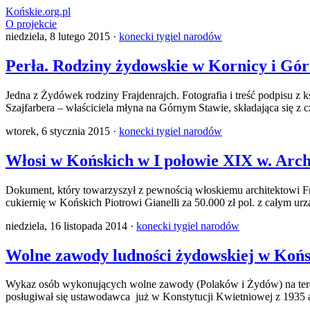
Końskie.org.pl
O projekcie
niedziela, 8 lutego 2015 ·
konecki tygiel narodów
Perła. Rodziny żydowskie w Kornicy i Gó
Jedna z Żydówek rodziny Frajdenrajch. Fotografia i treść podpisu 
Szajfarbera – właściciela młyna na Górnym Stawie, składająca się z c
wtorek, 6 stycznia 2015 ·
konecki tygiel narodów
Włosi w Końskich w I połowie XIX w. Arch
Dokument, który towarzyszył z pewnością włoskiemu architektowi Fr
cukiernię w Końskich Piotrowi Gianelli za 50.000 zł pol. z całym ur
niedziela, 16 listopada 2014 ·
konecki tygiel narodów
Wolne zawody ludności żydowskiej w Końs
Wykaz osób wykonujących wolne zawody (Polaków i Żydów) na teren
posługiwał się ustawodawca już w Konstytucji Kwietniowej z 1935 ar