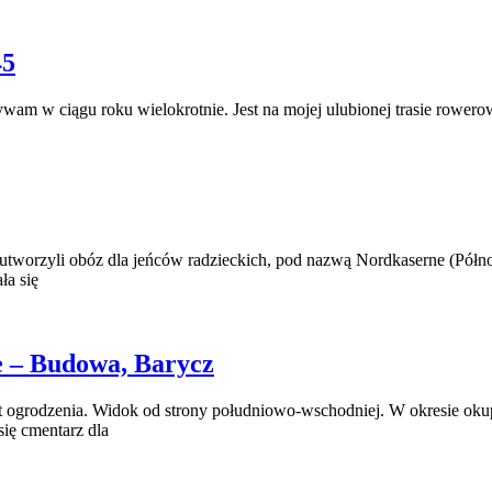
45
wam w ciągu roku wielokrotnie. Jest na mojej ulubionej trasie rower
worzyli obóz dla jeńców radzieckich, pod nazwą Nordkaserne (Północ
ła się
e – Budowa, Barycz
ogrodzenia. Widok od strony południowo-wschodniej. W okresie okup
się cmentarz dla