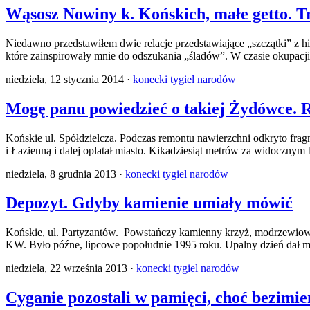
Wąsosz Nowiny k. Końskich, małe getto. Tr
Niedawno przedstawiłem dwie relacje przedstawiające „szczątki” z 
które zainspirowały mnie do odszukania „śladów”. W czasie okupacji
niedziela, 12 stycznia 2014 ·
konecki tygiel narodów
Mogę panu powiedzieć o takiej Żydówce. 
Końskie ul. Spółdzielcza. Podczas remontu nawierzchni odkryto fra
i Łazienną i dalej oplatał miasto. Kikadziesiąt metrów za widoczny
niedziela, 8 grudnia 2013 ·
konecki tygiel narodów
Depozyt. Gdyby kamienie umiały mówić
Końskie, ul. Partyzantów. Powstańczy kamienny krzyż, modrzewiow
KW. Było późne, lipcowe popołudnie 1995 roku. Upalny dzień dał mi
niedziela, 22 września 2013 ·
konecki tygiel narodów
Cyganie pozostali w pamięci, choć bezimie