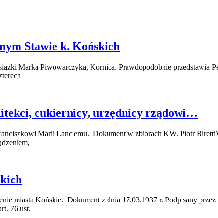
rnym Stawie k. Końskich
z książki Marka Piwowarczyka, Kornica. Prawdopodobnie przedstawia P
zterech
itekci, cukiernicy, urzędnicy rządowi…
anciszkowi Marii Lanciemu. Dokument w zbiorach KW. Piotr BirettiW 
ządzeniem,
kich
ie miasta Końskie. Dokument z dnia 17.03.1937 r. Podpisany przez 
t. 76 ust.