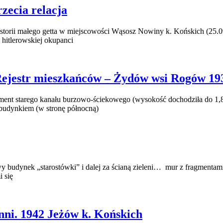
zecia relacja
historii małego getta w miejscowości Wąsosz Nowiny k. Końskich (25.
 hitlerowskiej okupanci
Rejestr mieszkańców – Żydów wsi Rogów 19
gment starego kanału burzowo-ściekowego (wysokość dochodziła do 1,8
m budynkiem (w stronę północną)
y budynek „starostówki” i dalej za ścianą zieleni… mur z fragment
 się
nni. 1942 Jeżów k. Końskich