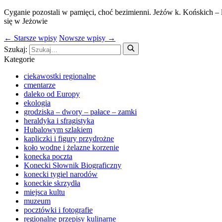
Cyganie pozostali w pamięci, choć bezimienni. Jeżów k. Końskich –
się w Jeżowie
← Starsze wpisy
Nowsze wpisy →
Szukaj:
Kategorie
ciekawostki regionalne
cmentarze
daleko od Europy
ekologia
grodziska – dwory – pałace – zamki
heraldyka i sfragistyka
Hubalowym szlakiem
kapliczki i figury przydrożne
koło wodne i żelazne korzenie
konecka poczta
Konecki Słownik Biograficzny
konecki tygiel narodów
koneckie skrzydła
miejsca kultu
muzeum
pocztówki i fotografie
regionalne przepisy kulinarne